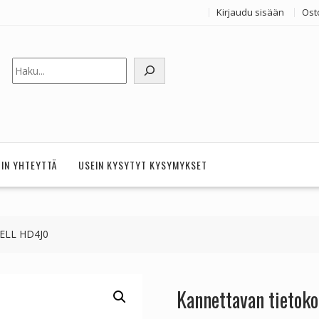
Kirjaudu sisään
Ost
Etsi
HIN YHTEYTTÄ
USEIN KYSYTYT KYSYMYKSET
DELL HD4J0
Kannettavan tietok