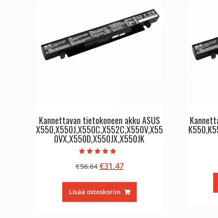
Kannettavan tietokoneen akku ASUS
Kannett
X550,X550J,X550C,X552C,X550V,X55
K550,K5
0VX,X550D,X550JX,X550JK
Arvostelu
Alkuperäinen
Nykyinen
€
31.47
€
56.64
tuotteesta:
5.00
hinta
hinta
/ 5
oli:
on:
Lisää ostoskoriin
€56.64.
€31.47.