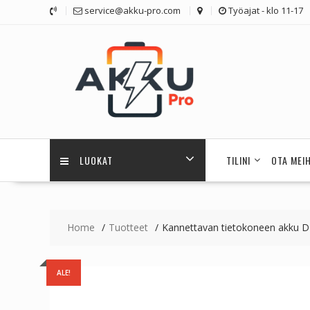
Skip
service@akku-pro.com
Työajat - klo 11-17
to
content
LUOKAT
TILINI
OTA MEI
Home
Tuotteet
Kannettavan tietokoneen akku 
ALE!