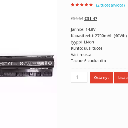
(
2
tuotearviota)
Arvio
2
5.00
5:stä
perustuen
Alkuperäinen
Nykyinen
€
56.64
€
31.47
asiakkaan
arvotukseen.
hinta
hinta
Jännite: 14.8V
oli:
on:
Kapasiteetti: 2700mAh (40Wh)
€56.64.
€31.47.
tyyppi: Li-ion
Kunto: uusi tuote
Väri: musta
Takuu: 6 kuukautta
Kannettavan
Osta nyt
Lisää
tietokoneen
akku
DELL
HD4J0
määrä