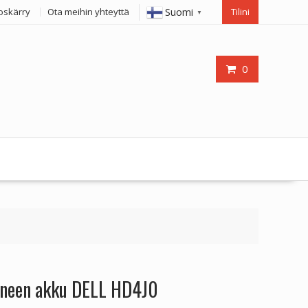
Suomi
oskärry
Ota meihin yhteyttä
Tilini
▼
0
oneen akku DELL HD4J0