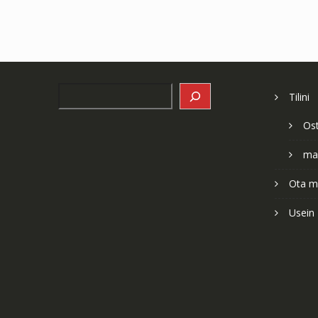
Search
Tilini
Os
ma
Ota me
Usein