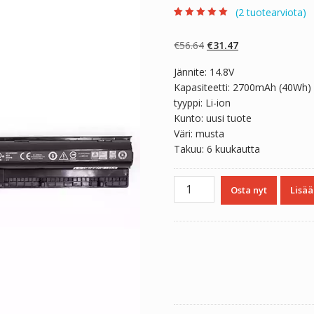
(
2
tuotearviota)
Arvio
2
5.00
5:stä
perustuen
Alkuperäinen
Nykyinen
€
56.64
€
31.47
asiakkaan
arvotukseen.
hinta
hinta
Jännite: 14.8V
oli:
on:
Kapasiteetti: 2700mAh (40Wh)
€56.64.
€31.47.
tyyppi: Li-ion
Kunto: uusi tuote
Väri: musta
Takuu: 6 kuukautta
Kannettavan
Osta nyt
Lisää
tietokoneen
akku
DELL
GXVJ3
määrä