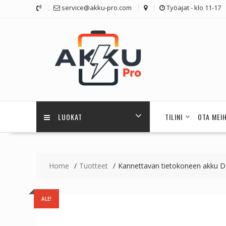
Skip
service@akku-pro.com
Työajat - klo 11-17
to
content
LUOKAT
TILINI
OTA MEI
Home
Tuotteet
Kannettavan tietokoneen akku 
ALE!