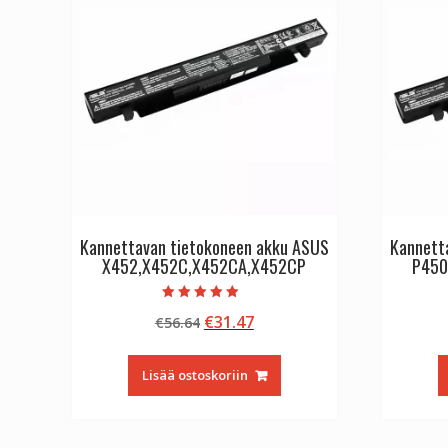
Kannettavan tietokoneen akku ASUS
Kannett
X452,X452C,X452CA,X452CP
P450
Arvostelu
Alkuperäinen
Nykyinen
€
31.47
€
56.64
tuotteesta:
5.00
hinta
hinta
/ 5
oli:
on:
Lisää ostoskoriin
€56.64.
€31.47.