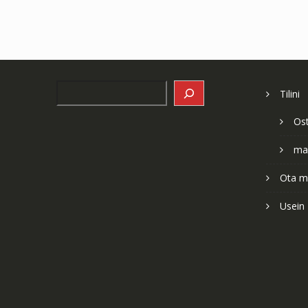
Search
Tilini
Os
ma
Ota me
Usein