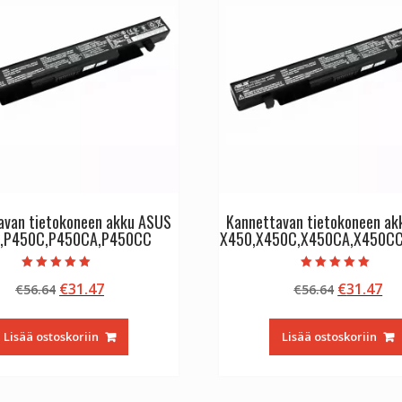
avan tietokoneen akku ASUS
Kannettavan tietokoneen a
,P450C,P450CA,P450CC
X450,X450C,X450CA,X450C
Arvostelu
Arvostelu
Alkuperäinen
Nykyinen
Alkuperä
Ny
€
31.47
€
31.47
€
56.64
€
56.64
tuotteesta:
tuotteesta:
5.00
5.00
hinta
hinta
hinta
hi
/ 5
/ 5
oli:
on:
oli:
on
Lisää ostoskoriin
Lisää ostoskoriin
€56.64.
€31.47.
€56.64.
€3