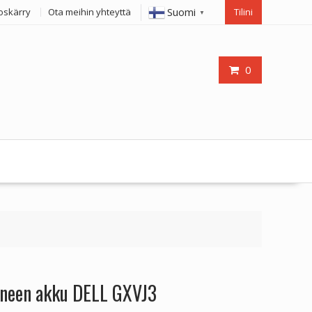
Suomi
oskärry
Ota meihin yhteyttä
Tilini
▼
0
oneen akku DELL GXVJ3