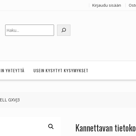
Kirjaudu sisään
Ost
Etsi
HIN YHTEYTTÄ
USEIN KYSYTYT KYSYMYKSET
DELL GXVJ3
Kannettavan tietok