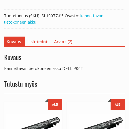
R1,Alienware
M11x
Tuotetunnus (SKU):
SL10077-fi5
Osasto:
kannettavan
R2,Alienware
tietokoneen akku
M11x
R3
määrä
Kuvaus
Lisätiedot
Arviot (2)
Kuvaus
Kannettavan tietokoneen akku DELL P06T
Tutustu myös
ALE!
ALE!