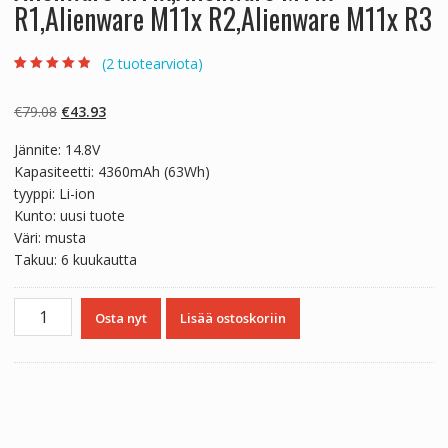
R1,Alienware M11x R2,Alienware M11x R3
(
2
tuotearviota)
Arvio
2
4.50
5:stä
perustuen
Alkuperäinen
Nykyinen
€
79.08
€
43.93
asiakkaan
arvotukseen.
hinta
hinta
Jännite: 14.8V
oli:
on:
Kapasiteetti: 4360mAh (63Wh)
€79.08.
€43.93.
tyyppi: Li-ion
Kunto: uusi tuote
Väri: musta
Takuu: 6 kuukautta
Kannettavan
Osta nyt
Lisää ostoskoriin
tietokoneen
akku
DELL
Alienware
M11x,Alienware
M11x