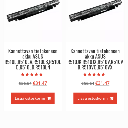
Kannettavan tietokoneen
Kannettavan tietokoneen
akku ASUS
akku ASUS
R510L,R510LA,R510LB,R510L
R510JK,R510JX,R510V,R510V
C,R510LD,R510LN
B,R510VC,R510VX
Arvostelu
Arvostelu
Alkuperäinen
Nykyinen
Alkuperäinen
Nykyine
€
31.47
€
31.47
€
56.64
€
56.64
tuotteesta:
tuotteesta:
5.00
5.00
hinta
hinta
hinta
hinta
/ 5
/ 5
oli:
on:
oli:
on:
Lisää ostoskoriin
Lisää ostoskoriin
€56.64.
€31.47.
€56.64.
€31.47.