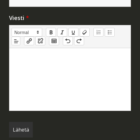
Viesti
*