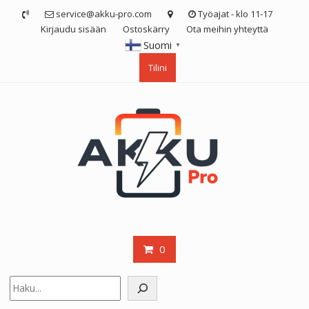
Skip
service@akku-pro.com
Työajat - klo 11-17
to
Kirjaudu sisään
Ostoskärry
Ota meihin yhteyttä
content
Suomi
▼
Tilini
0
Etsi