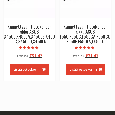
Kannettavan tietokoneen
Kannettavan tietokoneen
akku ASUS
akku ASUS
X450L,X450LA,X450LB,X450
F550,F550C,F550CA,F550CC,
LC,X450LD,X450LN
F550E,F550EA,FX550J
Arvostelu
Arvostelu
Alkuperäinen
Nykyinen
Alkuperäinen
Nykyine
€
31.47
€
31.47
€
56.64
€
56.64
tuotteesta:
tuotteesta:
5.00
4.50
hinta
hinta
hinta
hinta
/ 5
/ 5
oli:
on:
oli:
on:
Lisää ostoskoriin
Lisää ostoskoriin
€56.64.
€31.47.
€56.64.
€31.47.