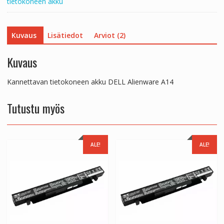
tietokoneen akku
Kuvaus
Lisätiedot
Arviot (2)
Kuvaus
Kannettavan tietokoneen akku DELL Alienware A14
Tutustu myös
ALE!
ALE!