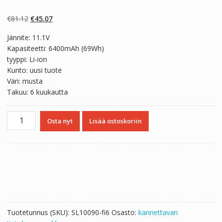
Arvio
2
5.00
5:stä
perustuen
Alkuperäinen
Nykyinen
€
81.12
€
45.07
asiakkaan
arvotukseen.
hinta
hinta
Jännite: 11.1V
oli:
on:
Kapasiteetti: 6400mAh (69Wh)
€81.12.
€45.07.
tyyppi: Li-ion
Kunto: uusi tuote
Väri: musta
Takuu: 6 kuukautta
Kannettavan
Osta nyt
Lisää ostoskoriin
tietokoneen
akku
DELL
Alienware
A14
määrä
Tuotetunnus (SKU):
SL10090-fi6
Osasto:
kannettavan