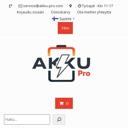
Skip
service@akku-pro.com
Työajat - klo 11-17
to
Kirjaudu sisään
Ostoskärry
Ota meihin yhteyttä
content
Suomi
▼
Tilini
0
Etsi