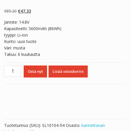
Arvio
2
4.50
5:stä
perustuen
Alkuperäinen
Nykyinen
€
85.20
€
47.33
asiakkaan
arvotukseen.
hinta
hinta
Jännite: 14.8V
oli:
on:
Kapasiteetti: 5600mAh (86Wh)
€85.20.
€47.33.
tyyppi: Li-ion
Kunto: uusi tuote
Väri: musta
Takuu: 6 kuukautta
Kannettavan
Osta nyt
Lisää ostoskoriin
tietokoneen
akku
DELL
Alienware
17
määrä
Tuotetunnus (SKU):
SL10104-fi4
Osasto:
kannettavan