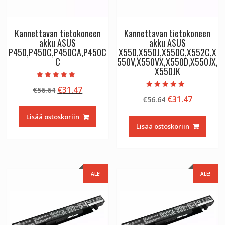
Kannettavan tietokoneen
Kannettavan tietokoneen
akku ASUS
akku ASUS
P450,P450C,P450CA,P450C
X550,X550J,X550C,X552C,X
C
550V,X550VX,X550D,X550JX,
X550JK
Arvostelu
Alkuperäinen
Nykyinen
€
31.47
€
56.64
tuotteesta:
Arvostelu
5.00
Alkuperäinen
Nykyine
€
31.47
hinta
hinta
€
56.64
tuotteesta:
/ 5
5.00
hinta
hinta
oli:
on:
/ 5
Lisää ostoskoriin
oli:
on:
€56.64.
€31.47.
Lisää ostoskoriin
€56.64.
€31.47.
ALE!
ALE!