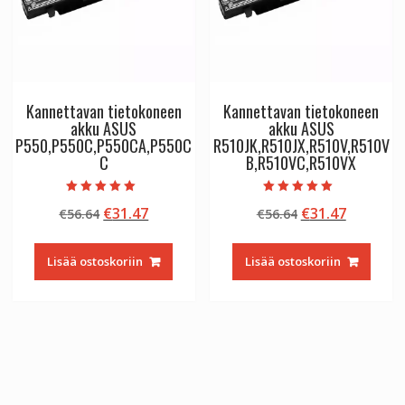
Kannettavan tietokoneen
Kannettavan tietokoneen
akku ASUS
akku ASUS
P550,P550C,P550CA,P550C
R510JK,R510JX,R510V,R510V
C
B,R510VC,R510VX
Arvostelu
Arvostelu
Alkuperäinen
Nykyinen
Alkuperäinen
Nykyine
€
31.47
€
31.47
€
56.64
€
56.64
tuotteesta:
tuotteesta:
5.00
5.00
hinta
hinta
hinta
hinta
/ 5
/ 5
oli:
on:
oli:
on:
Lisää ostoskoriin
Lisää ostoskoriin
€56.64.
€31.47.
€56.64.
€31.47.