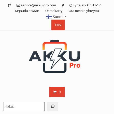
Skip
service@akku-pro.com
Työajat - klo 11-17
to
Kirjaudu sisään
Ostoskärry
Ota meihin yhteyttä
content
Suomi
▼
Tilini
0
Etsi