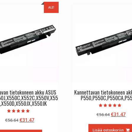
ALE!
avan tietokoneen akku ASUS
Kannettavan tietokoneen a
50J,X550C,X552C,X550V,X55
P550,P550C,P550CA,P5
,X550D,X550JX,X550JK
Arvostelu
Alkuperä
Ny
€
31.47
€
56.64
tuotteesta:
Arvostelu
5.00
Alkuperäinen
Nykyinen
€
31.47
€
56.64
hinta
hi
tuotteesta:
/ 5
5.00
hinta
hinta
oli:
on
/ 5
Lisää ostoskoriin