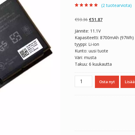
(
2
tuotearviota)
Arvio
2
5.00
5:stä
perustuen
Alkuperäinen
Nykyinen
€
93.36
€
51.87
asiakkaan
arvotukseen.
hinta
hinta
Jännite: 11.1V
oli:
on:
Kapasiteetti: 8700mAh (97Wh)
€93.36.
€51.87.
tyyppi: Li-ion
Kunto: uusi tuote
Väri: musta
Takuu: 6 kuukautta
Kannettavan
Osta nyt
Lisää
tietokoneen
akku
DELL
7FF1K
määrä