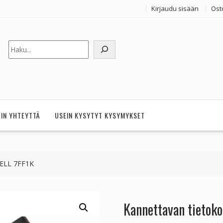
Kirjaudu sisään
Ost
Etsi
HIN YHTEYTTÄ
USEIN KYSYTYT KYSYMYKSET
DELL 7FF1K
Kannettavan tietok