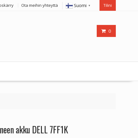
Suomi
oskärry
Ota meihin yhteyttä
Tilini
▼
0
oneen akku DELL 7FF1K