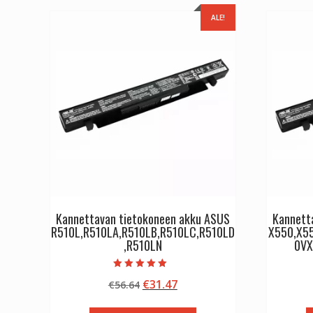
ALE!
Kannettavan tietokoneen akku ASUS
Kannett
R510L,R510LA,R510LB,R510LC,R510LD
X550,X5
,R510LN
0VX
Arvostelu
Alkuperäinen
Nykyinen
€
31.47
€
56.64
tuotteesta:
5.00
hinta
hinta
/ 5