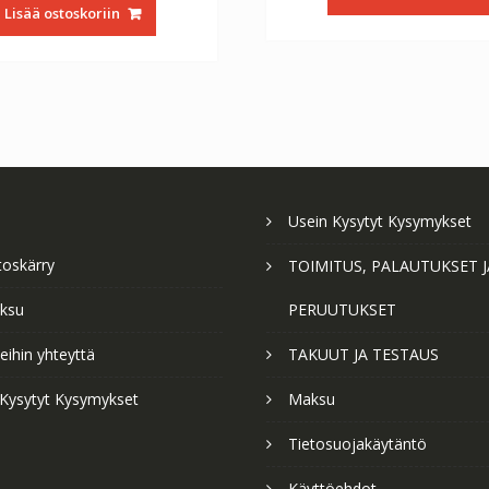
oli:
on:
€56.64.
€3
Lisää ostoskoriin
€56.64.
€31.47.
Usein Kysytyt Kysymykset
toskärry
TOIMITUS, PALAUTUKSET J
ksu
PERUUTUKSET
ihin yhteyttä
TAKUUT JA TESTAUS
 Kysytyt Kysymykset
Maksu
Tietosuojakäytäntö
Käyttöehdot