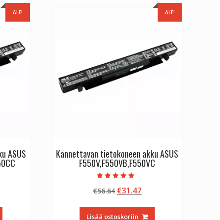
ALE!
ALE!
kku ASUS
Kannettavan tietokoneen akku ASUS
50CC
F550V,F550VB,F550VC
Arvostelu
inen
kyinen
Alkuperäinen
Nykyinen
€
31.47
€
56.64
tuotteesta:
5.00
nta
hinta
hinta
/ 5
:
oli:
on:
Lisää ostoskoriin