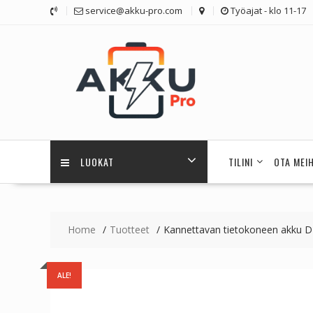
Skip
service@akku-pro.com
Työajat - klo 11-17
to
content
LUOKAT
TILINI
OTA MEI
Home
Tuotteet
Kannettavan tietokoneen akku 
ALE!