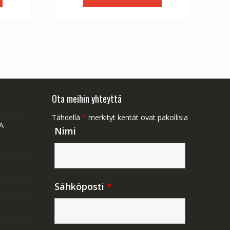
1.47.
€56.64.
€31.47.
Ota meihin yhteyttä
Tähdellä
*
merkityt kentät ovat pakollisia
A
Nimi
Sähköposti
*