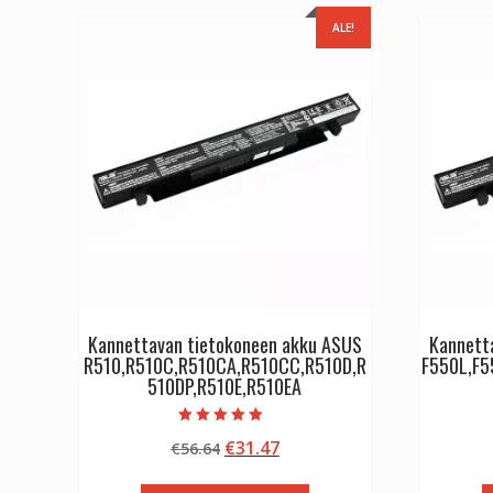
ALE!
Kannettavan tietokoneen akku ASUS
Kannett
R510,R510C,R510CA,R510CC,R510D,R
F550L,F5
510DP,R510E,R510EA
Arvostelu
Alkuperäinen
Nykyinen
€
31.47
€
56.64
tuotteesta:
4.50
hinta
hinta
/ 5