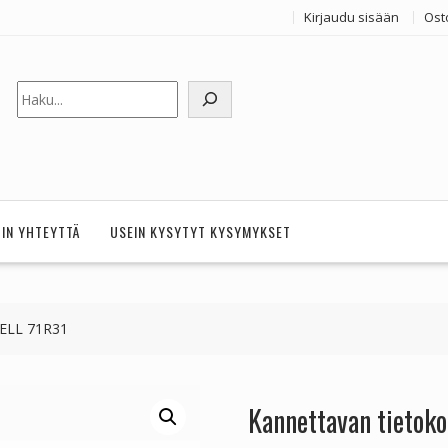
Kirjaudu sisään
Ost
Etsi
HIN YHTEYTTÄ
USEIN KYSYTYT KYSYMYKSET
DELL 71R31
Kannettavan tietok