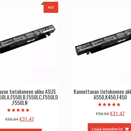
ALE!
avan tietokoneen akku ASUS
Kannettavan tietokoneen a
50LA,F550LB,F550LC,F550LD
A550,K450,F450
,F550LN
Arvostelu
Alkuperä
Ny
€
31.47
€
56.64
tuotteesta:
Arvostelu
4.50
Alkuperäinen
Nykyinen
€
31.47
€
56.64
hinta
hi
tuotteesta:
/ 5
5.00
hinta
hinta
oli:
on
/ 5
Lisää ostoskoriin