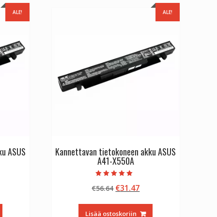
ALE!
ALE!
kku ASUS
Kannettavan tietokoneen akku ASUS
A41-X550A
Arvostelu
inen
kyinen
Alkuperäinen
Nykyinen
€
31.47
€
56.64
tuotteesta:
5.00
nta
hinta
hinta
/ 5
:
oli:
on:
Lisää ostoskoriin