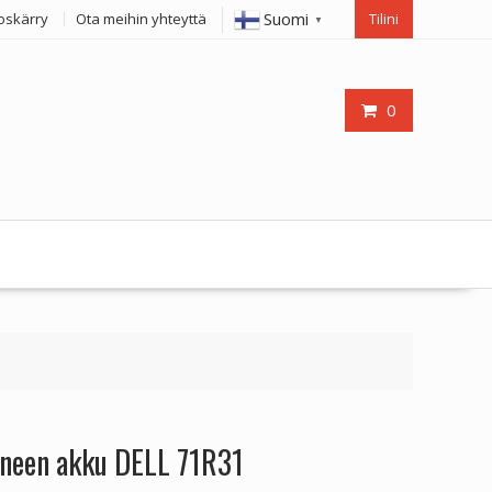
Suomi
oskärry
Ota meihin yhteyttä
Tilini
▼
0
oneen akku DELL 71R31