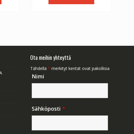
1.47.
€56.64.
€31.47.
Ota meihin yhteyttä
Tähdellä
*
merkityt kentät ovat pakollisia
A
Nimi
Sähköposti
*