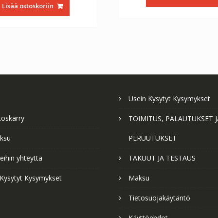
oli:
on:
€56.64.
€3
Lisää ostoskoriin
€56.64.
€31.47.
Usein Kysytyt Kysymykset
toskärry
TOIMITUS, PALAUTUKSET J
ksu
PERUUTUKSET
ihin yhteyttä
TAKUUT JA TESTAUS
 Kysytyt Kysymykset
Maksu
Tietosuojakäytäntö
Käyttöehdot