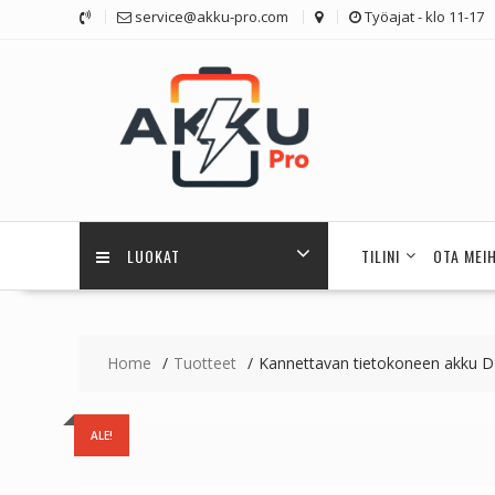
Skip
service@akku-pro.com
Työajat - klo 11-17
to
content
LUOKAT
TILINI
OTA MEI
Home
Tuotteet
Kannettavan tietokoneen akku 
ALE!