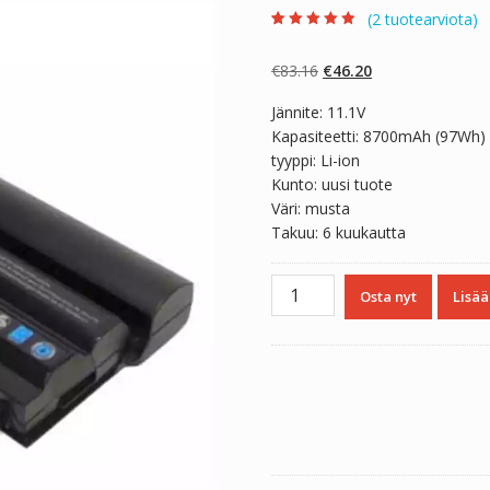
(
2
tuotearviota)
Arvio
2
4.50
5:stä
perustuen
Alkuperäinen
Nykyinen
€
83.16
€
46.20
asiakkaan
arvotukseen.
hinta
hinta
Jännite: 11.1V
oli:
on:
Kapasiteetti: 8700mAh (97Wh)
€83.16.
€46.20.
tyyppi: Li-ion
Kunto: uusi tuote
Väri: musta
Takuu: 6 kuukautta
Kannettavan
Osta nyt
Lisää
tietokoneen
akku
DELL
71R31
määrä