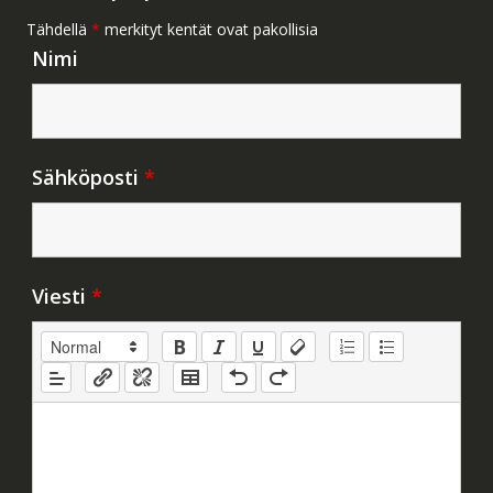
Tähdellä
*
merkityt kentät ovat pakollisia
Nimi
Sähköposti
*
Viesti
*