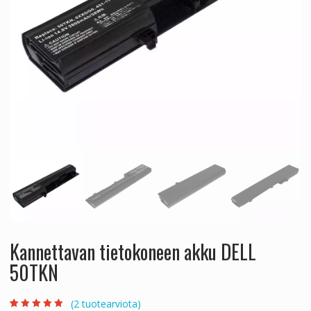
Kannettavan tietokoneen akku DELL
50TKN
(
2
tuotearviota)