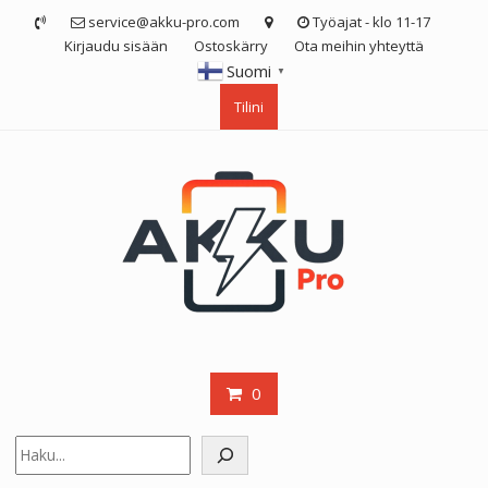
Skip
service@akku-pro.com
Työajat - klo 11-17
to
Kirjaudu sisään
Ostoskärry
Ota meihin yhteyttä
content
Suomi
▼
Tilini
0
Etsi