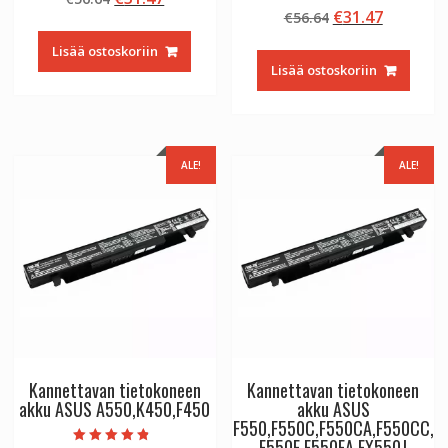
Arvostelu
5.00
Alkuperäinen
Nykyine
€
31.47
hinta
hinta
€
56.64
tuotteesta:
/ 5
5.00
hinta
hinta
oli:
on:
/ 5
Lisää ostoskoriin
oli:
on:
€56.64.
€31.47.
Lisää ostoskoriin
€56.64.
€31.47.
ALE!
ALE!
Kannettavan tietokoneen
Kannettavan tietokoneen
akku ASUS A550,K450,F450
akku ASUS
F550,F550C,F550CA,F550CC,
F550E,F550EA,FX550J