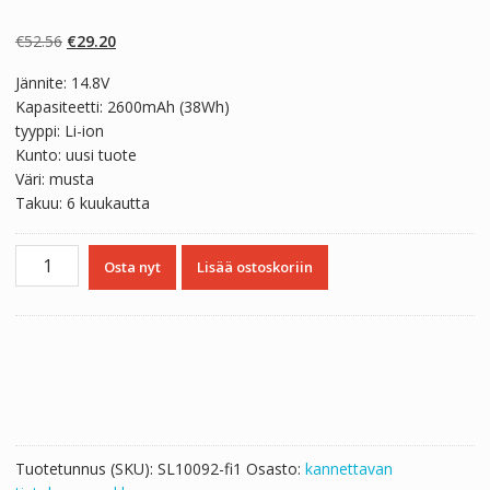
Arvio
2
5.00
5:stä
perustuen
Alkuperäinen
Nykyinen
€
52.56
€
29.20
asiakkaan
arvotukseen.
hinta
hinta
Jännite: 14.8V
oli:
on:
Kapasiteetti: 2600mAh (38Wh)
€52.56.
€29.20.
tyyppi: Li-ion
Kunto: uusi tuote
Väri: musta
Takuu: 6 kuukautta
Kannettavan
Osta nyt
Lisää ostoskoriin
tietokoneen
akku
DELL
50TKN
määrä
Tuotetunnus (SKU):
SL10092-fi1
Osasto:
kannettavan