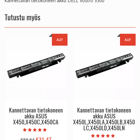
Kannettavan tietokoneen akku DELL Vostro 3300
Tutustu myös
ALE!
ALE!
Kannettavan tietokoneen
Kannettavan tietokoneen
akku ASUS
akku ASUS
X450,X450C,X450CA
X450L,X450LA,X450LB,X450
LC,X450LD,X450LN
Arvostelu
Alkuperäinen
Nykyinen
€
31.47
€
56.64
tuotteesta: