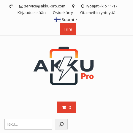
Skip
service@akku-pro.com
Työajat - klo 11-17
to
Kirjaudu sisään
Ostoskärry
Ota meihin yhteyttä
content
Suomi
▼
Tilini
0
Etsi