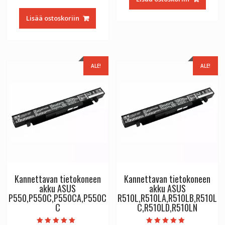
hinta
hinta
€56.64.
€31.47.
/ 5
oli:
on:
Lisää ostoskoriin
€56.64.
€31.47.
ALE!
ALE!
Kannettavan tietokoneen
Kannettavan tietokoneen
akku ASUS
akku ASUS
P550,P550C,P550CA,P550C
R510L,R510LA,R510LB,R510L
C
C,R510LD,R510LN