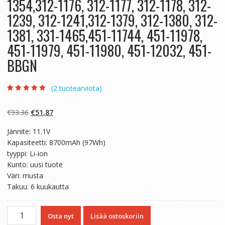
1354,312-1176, 312-1177, 312-1178, 312-
1239, 312-1241,312-1379, 312-1380, 312-
1381, 331-1465,451-11744, 451-11978,
451-11979, 451-11980, 451-12032, 451-
BBGN
(
2
tuotearviota)
Arvio
2
5.00
5:stä
perustuen
Alkuperäinen
Nykyinen
€
93.36
€
51.87
asiakkaan
arvotukseen.
hinta
hinta
Jännite: 11.1V
oli:
on:
Kapasiteetti: 8700mAh (97Wh)
€93.36.
€51.87.
tyyppi: Li-ion
Kunto: uusi tuote
Väri: musta
Takuu: 6 kuukautta
Kannettavan
Osta nyt
Lisää ostoskoriin
tietokoneen