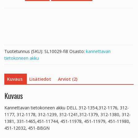
akku
DELL
312-
1354,312-
1176,
312-
1177,
Tuotetunnus (SKU):
SL10029-fi8
Osasto:
kannettavan
312-
tietokoneen akku
1178,
312-
1239,
Kuvaus
Lisätiedot
Arviot (2)
312-
1241,312-
1379,
Kuvaus
312-
1380,
Kannettavan tietokoneen akku DELL 312-1354,312-1176, 312-
312-
1177, 312-1178, 312-1239, 312-1241,312-1379, 312-1380, 312-
1381,
1381, 331-1465,451-11744, 451-11978, 451-11979, 451-11980,
331-
451-12032, 451-BBGN
1465,451-