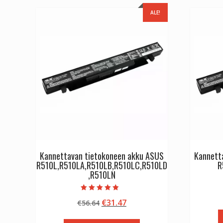
ALE!
Kannettavan tietokoneen akku ASUS
Kannett
R510L,R510LA,R510LB,R510LC,R510LD
R
,R510LN
Arvostelu
Alkuperäinen
Nykyinen
€
31.47
€
56.64
tuotteesta:
4.50
hinta
hinta
/ 5