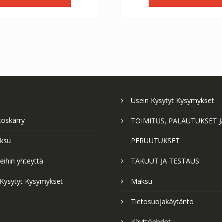
€56.64.
€31.47.
€56.64.
€3
Usein Kysytyt Kysymykset
toskärry
TOIMITUS, PALAUTUKSET J
ksu
PERUUTUKSET
ihin yhteyttä
TAKUUT JA TESTAUS
 Kysytyt Kysymykset
Maksu
Tietosuojakäytäntö
Käyttöehdot