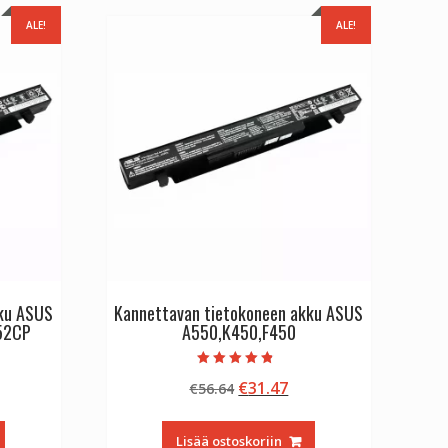
ALE!
ALE!
kku ASUS
Kannettavan tietokoneen akku ASUS
52CP
A550,K450,F450
Arvostelu
inen
kyinen
Alkuperäinen
Nykyinen
€
31.47
€
56.64
tuotteesta:
4.50
nta
hinta
hinta
/ 5
:
oli:
on:
Lisää ostoskoriin