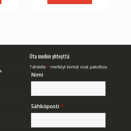
1.47.
€56.64.
€31.47.
Ota meihin yhteyttä
Tähdellä
*
merkityt kentät ovat pakollisia
A
Nimi
Sähköposti
*