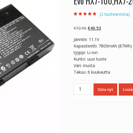
Evo HX7-100,HX7-
(
2
tuotearviota)
Arvio
2
5.00
5:stä
perustuen
Alkuperäinen
Nykyinen
€
72.96
€
40.53
asiakkaan
arvotukseen.
hinta
hinta
Jännite: 11.1V
oli:
on:
Kapasiteetti: 7800mAh (87Wh)
€72.96.
€40.53.
tyyppi: Li-ion
Kunto: uusi tuote
Väri: musta
Takuu: 6 kuukautta
Kannettavan
Osta nyt
Lisää
tietokoneen
akku
CYBERPOWER
Fangbook
Evo
HX7-
100,HX7-