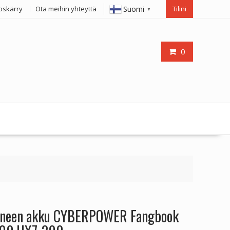
Suomi
oskärry
Ota meihin yhteyttä
Tilini
▼
0
koneen akku CYBERPOWER Fangbook