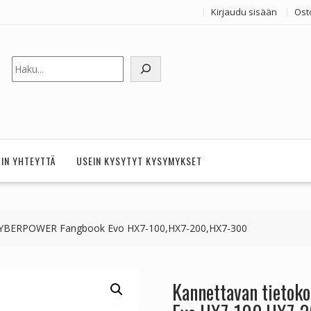
Kirjaudu sisään
Ost
Etsi
HIN YHTEYTTÄ
USEIN KYSYTYT KYSYMYKSET
 CYBERPOWER Fangbook Evo HX7-100,HX7-200,HX7-300
Kannettavan tieto