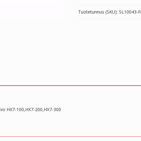
200,HX7-
Tuotetunnus (SKU):
SL10043-f
300
määrä
vo HX7-100,HX7-200,HX7-300