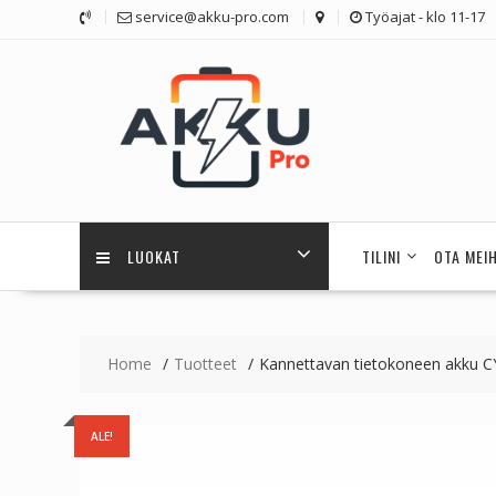
Skip
service@akku-pro.com
Työajat - klo 11-17
to
content
LUOKAT
TILINI
OTA MEI
Home
Tuotteet
Kannettavan tietokoneen akku
ALE!