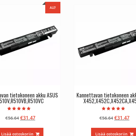
ALE!
avan tietokoneen akku ASUS
Kannettavan tietokoneen a
510V,R510VB,R510VC
X452,X452C,X452CA,X4
Arvostelu
Arvostelu
Alkuperäinen
Nykyinen
Alkuperä
Ny
€
31.47
€
31.47
€
56.64
€
56.64
tuotteesta:
tuotteesta:
5.00
5.00
hinta
hinta
hinta
hi
/ 5
/ 5
oli:
on:
oli:
on
Lisää ostoskoriin
Lisää ostoskoriin