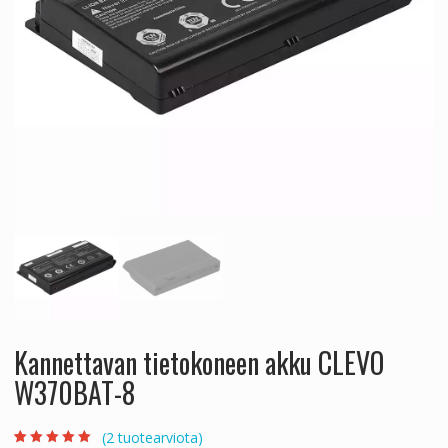
Kannettavan tietokoneen akku CLEVO
W370BAT-8
(
2
tuotearviota)