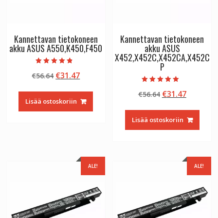
Kannettavan tietokoneen
Kannettavan tietokoneen
akku ASUS A550,K450,F450
akku ASUS
X452,X452C,X452CA,X452C
P
Arvostelu
Alkuperäinen
Nykyinen
€
31.47
€
56.64
tuotteesta:
4.50
hinta
hinta
/ 5
Arvostelu
Alkuperäinen
Nykyine
€
31.47
€
56.64
tuotteesta:
oli:
on:
5.00
Lisää ostoskoriin
hinta
hinta
€56.64.
€31.47.
/ 5
oli:
on:
Lisää ostoskoriin
€56.64.
€31.47.
ALE!
ALE!