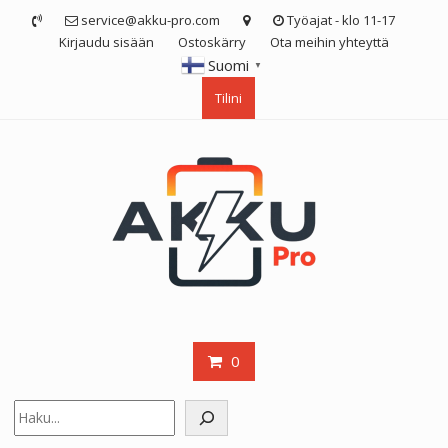
Skip
service@akku-pro.com
Työajat - klo 11-17
to
Kirjaudu sisään
Ostoskärry
Ota meihin yhteyttä
content
Suomi
▼
Tilini
0
Etsi