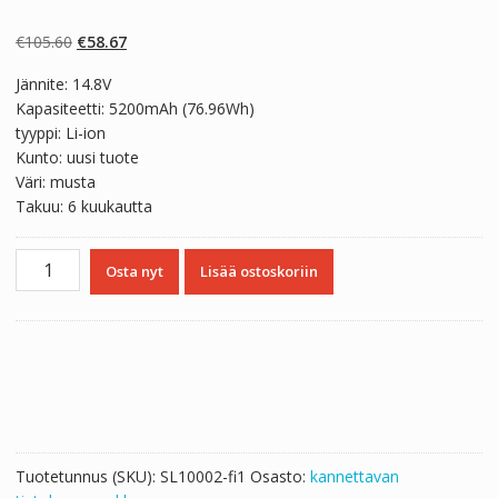
Arvio
2
5.00
5:stä
perustuen
Alkuperäinen
Nykyinen
€
105.60
€
58.67
asiakkaan
arvotukseen.
hinta
hinta
Jännite: 14.8V
oli:
on:
Kapasiteetti: 5200mAh (76.96Wh)
€105.60.
€58.67.
tyyppi: Li-ion
Kunto: uusi tuote
Väri: musta
Takuu: 6 kuukautta
Kannettavan
Osta nyt
Lisää ostoskoriin
tietokoneen
akku
CLEVO
W370BAT-
8
määrä
Tuotetunnus (SKU):
SL10002-fi1
Osasto:
kannettavan