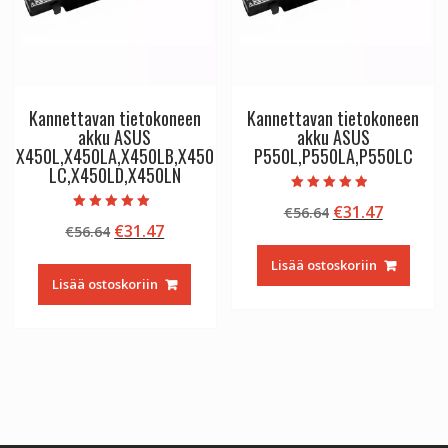
Kannettavan tietokoneen
Kannettavan tietokoneen
akku ASUS
akku ASUS
X450L,X450LA,X450LB,X450
P550L,P550LA,P550LC
LC,X450LD,X450LN
Arvostelu
Alkuperäinen
Nykyine
€
31.47
€
56.64
tuotteesta:
Arvostelu
4.50
Alkuperäinen
Nykyinen
€
31.47
€
56.64
hinta
hinta
tuotteesta:
/ 5
5.00
hinta
hinta
oli:
on:
/ 5
Lisää ostoskoriin
oli:
on:
€56.64.
€31.47.
Lisää ostoskoriin
€56.64.
€31.47.