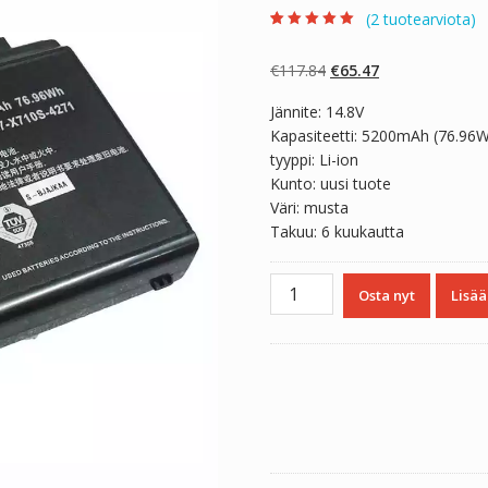
(
2
tuotearviota)
Arvio
2
5.00
5:stä
perustuen
Alkuperäinen
Nykyinen
€
117.84
€
65.47
asiakkaan
arvotukseen.
hinta
hinta
Jännite: 14.8V
oli:
on:
Kapasiteetti: 5200mAh (76.96
€117.84.
€65.47.
tyyppi: Li-ion
Kunto: uusi tuote
Väri: musta
Takuu: 6 kuukautta
Kannettavan
Osta nyt
Lisää
tietokoneen
akku
CLEVO
P170EM
määrä