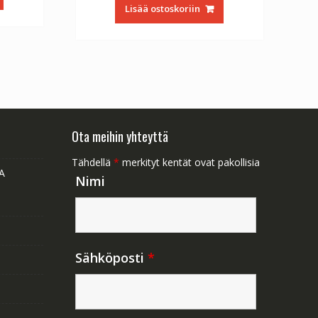
oli:
on:
1.47.
Lisää ostoskoriin
€56.64.
€31.47.
Ota meihin yhteyttä
Tähdellä
*
merkityt kentät ovat pakollisia
A
Nimi
Sähköposti
*