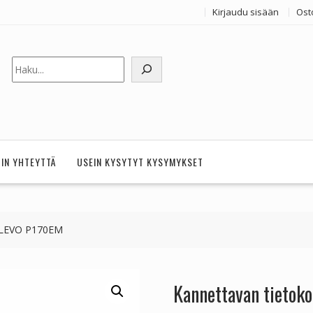
Kirjaudu sisään
Ost
Etsi
HIN YHTEYTTÄ
USEIN KYSYTYT KYSYMYKSET
 CLEVO P170EM
Kannettavan tieto