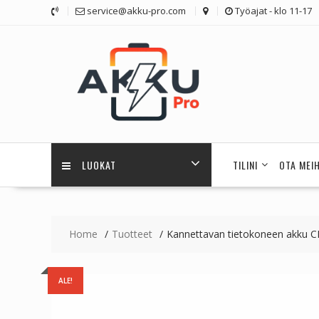
Skip
service@akku-pro.com
Työajat - klo 11-17
to
content
LUOKAT
TILINI
OTA MEI
Home
Tuotteet
Kannettavan tietokoneen akku
ALE!