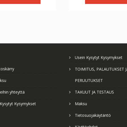
€56.64.
€31.47.
€56.64.
€3
Usein Kysytyt Kysymykset
toskärry
TOIMITUS, PALAUTUKSET J
ksu
PERUUTUKSET
ihin yhteyttä
TAKUUT JA TESTAUS
 Kysytyt Kysymykset
Maksu
Tietosuojakäytäntö
Käyttöehdot