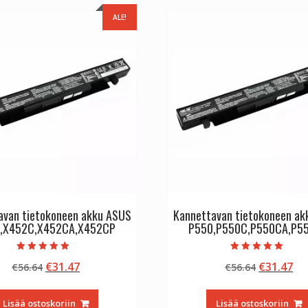
ALE!
avan tietokoneen akku ASUS
Kannettavan tietokoneen a
,X452C,X452CA,X452CP
P550,P550C,P550CA,P5
Arvostelu
Arvostelu
Alkuperäinen
Nykyinen
Alkuperä
Ny
€
31.47
€
31.47
€
56.64
€
56.64
tuotteesta:
tuotteesta:
5.00
5.00
hinta
hinta
hinta
hi
/ 5
/ 5
oli:
on:
oli:
on
Lisää ostoskoriin
Lisää ostoskoriin