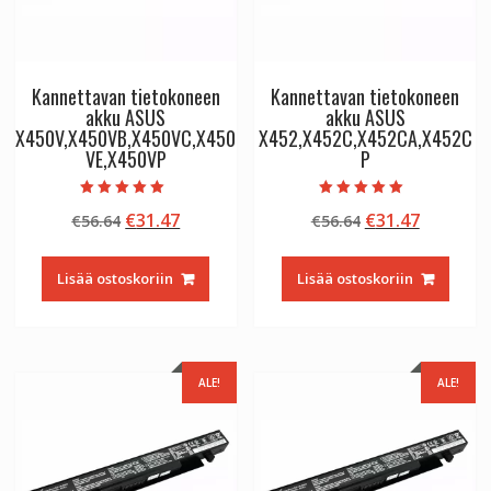
Kannettavan tietokoneen
Kannettavan tietokoneen
akku ASUS
akku ASUS
X450V,X450VB,X450VC,X450
X452,X452C,X452CA,X452C
VE,X450VP
P
Arvostelu
Arvostelu
Alkuperäinen
Nykyinen
Alkuperäinen
Nykyine
€
31.47
€
31.47
€
56.64
€
56.64
tuotteesta:
tuotteesta:
5.00
5.00
hinta
hinta
hinta
hinta
/ 5
/ 5
oli:
on:
oli:
on:
Lisää ostoskoriin
Lisää ostoskoriin
€56.64.
€31.47.
€56.64.
€31.47.
ALE!
ALE!