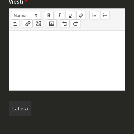
Viesti
*