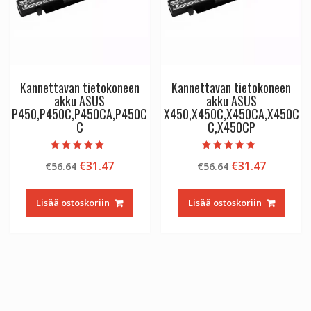
Kannettavan tietokoneen
Kannettavan tietokoneen
akku ASUS
akku ASUS
P450,P450C,P450CA,P450C
X450,X450C,X450CA,X450C
C
C,X450CP
Arvostelu
Arvostelu
Alkuperäinen
Nykyinen
Alkuperäinen
Nykyine
€
31.47
€
31.47
€
56.64
€
56.64
tuotteesta:
tuotteesta:
5.00
5.00
hinta
hinta
hinta
hinta
/ 5
/ 5
oli:
on:
oli:
on:
Lisää ostoskoriin
Lisää ostoskoriin
€56.64.
€31.47.
€56.64.
€31.47.