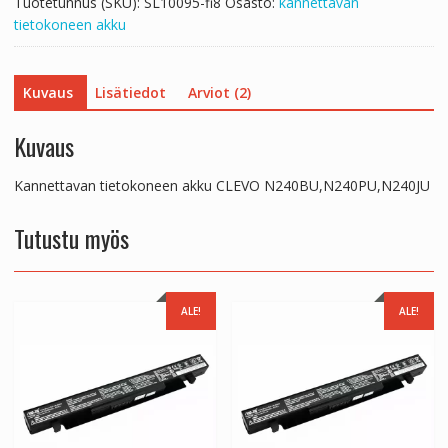
Tuotetunnus (SKU):
SL10095-fi8
Osasto:
kannettavan
tietokoneen akku
Kuvaus
Lisätiedot
Arviot (2)
Kuvaus
Kannettavan tietokoneen akku CLEVO N240BU,N240PU,N240JU
Tutustu myös
ALE!
ALE!