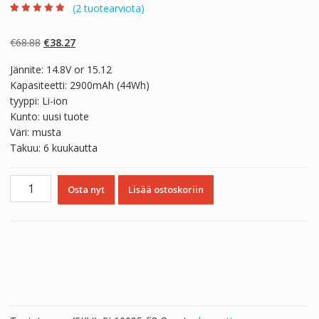
(
2
tuotearviota)
Arvio
2
5.00
5:stä
perustuen
Alkuperäinen
Nykyinen
€
68.88
€
38.27
asiakkaan
arvotukseen.
hinta
hinta
Jännite: 14.8V or 15.12
oli:
on:
Kapasiteetti: 2900mAh (44Wh)
€68.88.
€38.27.
tyyppi: Li-ion
Kunto: uusi tuote
Väri: musta
Takuu: 6 kuukautta
Kannettavan
Osta nyt
Lisää ostoskoriin
tietokoneen
akku
CLEVO
N240BU,N240PU,N240JU
määrä