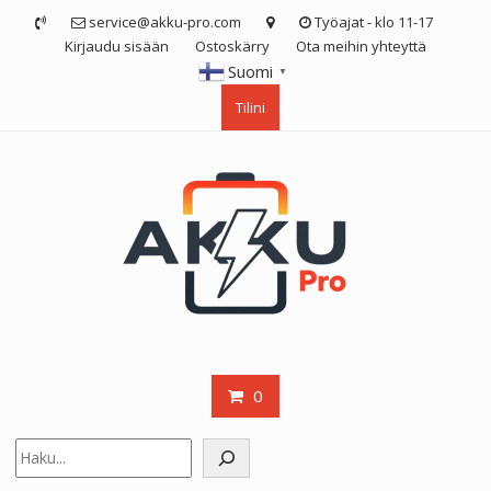
Skip
service@akku-pro.com
Työajat - klo 11-17
to
Kirjaudu sisään
Ostoskärry
Ota meihin yhteyttä
content
Suomi
▼
Tilini
0
Etsi