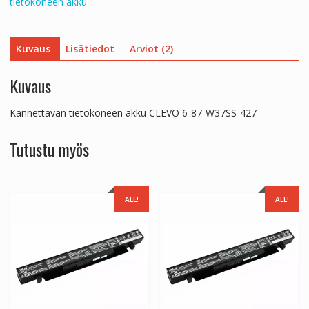
tietokoneen akku
Kuvaus
Lisätiedot
Arviot (2)
Kuvaus
Kannettavan tietokoneen akku CLEVO 6-87-W37SS-427
Tutustu myös
ALE!
ALE!