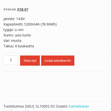
Arvio
2
4.50
5:stä
perustuen
Alkuperäinen
Nykyinen
€
105.60
€
58.67
asiakkaan
arvotukseen.
hinta
hinta
Jännite: 14.8V
oli:
on:
Kapasiteetti: 5200mAh (76.96Wh)
€105.60.
€58.67.
tyyppi: Li-ion
Kunto: uusi tuote
Väri: musta
Takuu: 6 kuukautta
Kannettavan
Osta nyt
Lisää ostoskoriin
tietokoneen
akku
CLEVO
6-
87-
W37SS-
427
määrä
Tuotetunnus (SKU):
SL10002-fi2
Osasto:
kannettavan