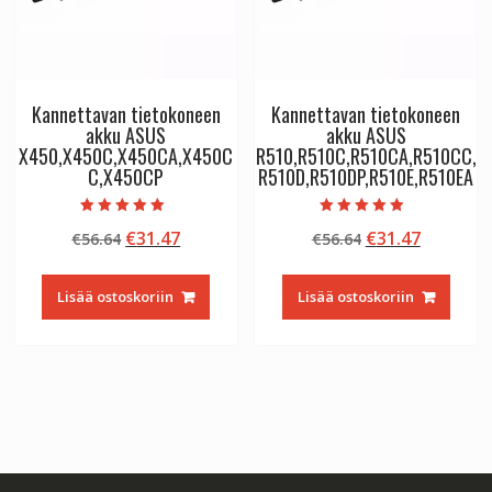
Kannettavan tietokoneen
Kannettavan tietokoneen
akku ASUS
akku ASUS
X450,X450C,X450CA,X450C
R510,R510C,R510CA,R510CC,
C,X450CP
R510D,R510DP,R510E,R510EA
Arvostelu
Arvostelu
Alkuperäinen
Nykyinen
Alkuperäinen
Nykyine
€
31.47
€
31.47
€
56.64
€
56.64
tuotteesta:
tuotteesta:
5.00
4.50
hinta
hinta
hinta
hinta
/ 5
/ 5
oli:
on:
oli:
on:
Lisää ostoskoriin
Lisää ostoskoriin
€56.64.
€31.47.
€56.64.
€31.47.