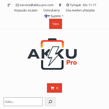
Skip
service@akku-pro.com
Työajat - klo 11-17
to
Kirjaudu sisään
Ostoskärry
Ota meihin yhteyttä
content
Suomi
▼
Tilini
0
Etsi