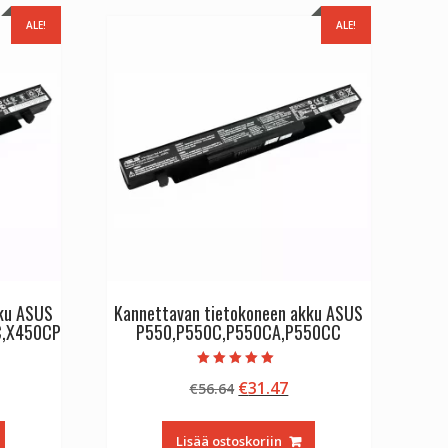
ALE!
ALE!
kku ASUS
Kannettavan tietokoneen akku ASUS
C,X450CP
P550,P550C,P550CA,P550CC
Arvostelu
inen
kyinen
Alkuperäinen
Nykyinen
€
31.47
€
56.64
tuotteesta:
5.00
nta
hinta
hinta
/ 5
:
oli:
on:
Lisää ostoskoriin