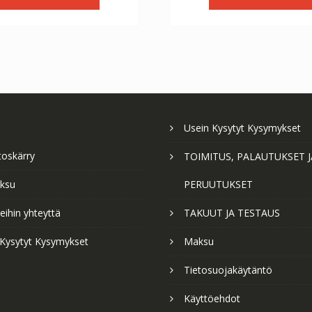
€56.64.
€31.47.
€56.64.
€3
Usein Kysytyt Kysymykset
toskärry
TOIMITUS, PALAUTUKSET J
ksu
PERUUTUKSET
ihin yhteyttä
TAKUUT JA TESTAUS
 Kysytyt Kysymykset
Maksu
Tietosuojakäytäntö
Käyttöehdot