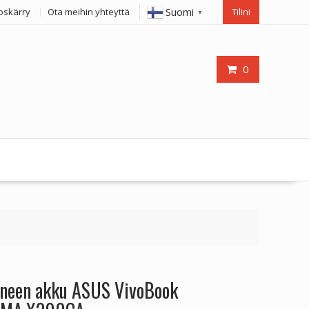
Suomi
oskärry
Ota meihin yhteyttä
Tilini
▼
0
oneen akku ASUS VivoBook