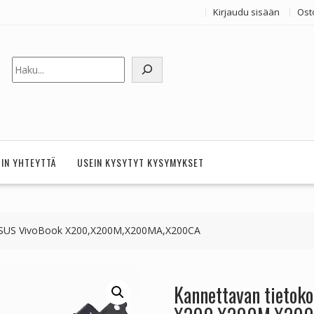
Kirjaudu sisään
Ost
Etsi
HIN YHTEYTTÄ
USEIN KYSYTYT KYSYMYKSET
 ASUS VivoBook X200,X200M,X200MA,X200CA
Kannettavan tietok