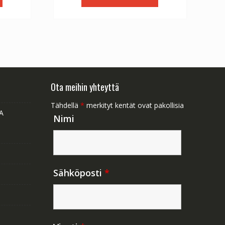
1.47.
€56.64.
€31.47.
Ota meihin yhteyttä
Tähdellä
*
merkityt kentät ovat pakollisia
A
Nimi
Sähköposti
*