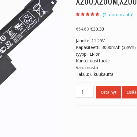
X200,X200M,X20
(
2
tuotearviota)
Arvio
2
5.00
5:stä
perustuen
Alkuperäinen
Nykyinen
€
54.60
€
30.33
asiakkaan
arvotukseen.
hinta
hinta
Jännite: 11.25V
oli:
on:
Kapasiteetti: 3000mAh (33Wh)
€54.60.
€30.33.
tyyppi: Li-ion
Kunto: uusi tuote
Väri: musta
Takuu: 6 kuukautta
Kannettavan
Osta nyt
Lisää
tietokoneen
akku
ASUS
VivoBook
X200,X200M,X200MA,X200CA
määrä