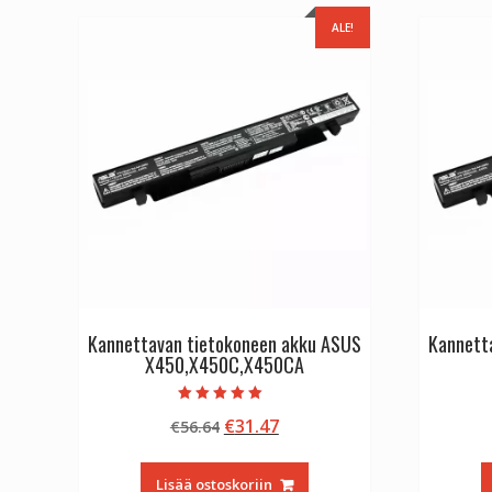
ALE!
Kannettavan tietokoneen akku ASUS
Kannett
X450,X450C,X450CA
Arvostelu
Alkuperäinen
Nykyinen
€
31.47
€
56.64
tuotteesta:
5.00
hinta
hinta
/ 5
oli:
on:
Lisää ostoskoriin