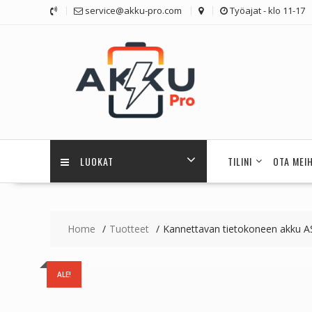
Skip
service@akku-pro.com
Työajat - klo 11-17
to
content
LUOKAT
TILINI
OTA MEI
Home
Tuotteet
Kannettavan tietokoneen akku
ALE!