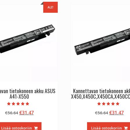
ALE!
avan tietokoneen akku ASUS
Kannettavan tietokoneen a
A41-X550
X450,X450C,X450CA,X450C
Arvostelu
Arvostelu
Alkuperäinen
Nykyinen
Alkuperä
Ny
€
31.47
€
31.47
€
56.64
€
56.64
tuotteesta:
tuotteesta:
5.00
5.00
hinta
hinta
hinta
hi
/ 5
/ 5
oli:
on:
oli:
on
Lisää ostoskoriin
Lisää ostoskoriin