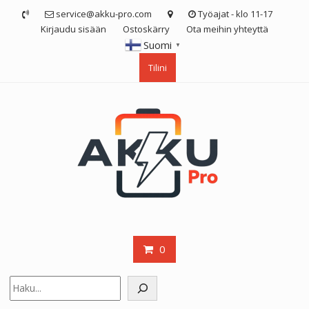
Skip
service@akku-pro.com
Työajat - klo 11-17
to
Kirjaudu sisään
Ostoskärry
Ota meihin yhteyttä
content
Suomi
▼
Tilini
0
Etsi