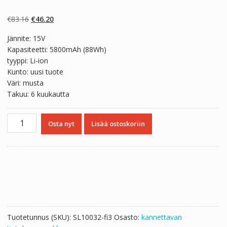
Arvio
2
5.00
5:stä
perustuen
Alkuperäinen
Nykyinen
€
83.16
€
46.20
asiakkaan
arvotukseen.
hinta
hinta
Jännite: 15V
oli:
on:
Kapasiteetti: 5800mAh (88Wh)
€83.16.
€46.20.
tyyppi: Li-ion
Kunto: uusi tuote
Väri: musta
Takuu: 6 kuukautta
Kannettavan
Osta nyt
Lisää ostoskoriin
tietokoneen
akku
ASUS
A42LM9H
määrä
Tuotetunnus (SKU):
SL10032-fi3
Osasto:
kannettavan