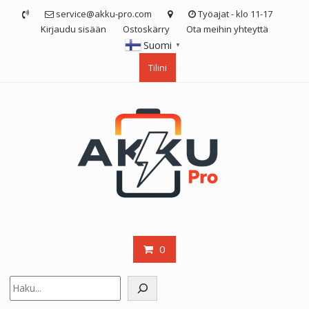
Skip
service@akku-pro.com
Työajat - klo 11-17
to
Kirjaudu sisään
Ostoskärry
Ota meihin yhteyttä
content
Suomi
▼
Tilini
0
Etsi