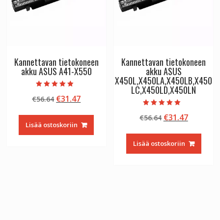
Kannettavan tietokoneen
Kannettavan tietokoneen
akku ASUS A41-X550
akku ASUS
X450L,X450LA,X450LB,X450
LC,X450LD,X450LN
Arvostelu
Alkuperäinen
Nykyinen
€
31.47
€
56.64
tuotteesta:
5.00
hinta
hinta
/ 5
Arvostelu
Alkuperäinen
Nykyine
€
31.47
€
56.64
tuotteesta:
oli:
on:
5.00
Lisää ostoskoriin
hinta
hinta
€56.64.
€31.47.
/ 5
oli:
on:
Lisää ostoskoriin
€56.64.
€31.47.