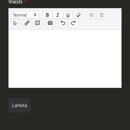
Viesti
*