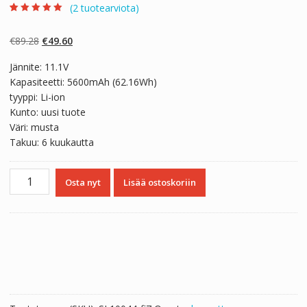
(
2
tuotearviota)
Arvio
2
5.00
5:stä
perustuen
Alkuperäinen
Nykyinen
€
89.28
€
49.60
asiakkaan
arvotukseen.
hinta
hinta
Jännite: 11.1V
oli:
on:
Kapasiteetti: 5600mAh (62.16Wh)
€89.28.
€49.60.
tyyppi: Li-ion
Kunto: uusi tuote
Väri: musta
Takuu: 6 kuukautta
Kannettavan
Osta nyt
Lisää ostoskoriin
tietokoneen
akku
Aquado
M1519,Terra
1529h
määrä