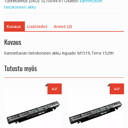
Tuotetunnus (SKU):
SL10044-fi7
Osasto:
kannettavan
tietokoneen akku
Kuvaus
Lisätiedot
Arviot (2)
Kuvaus
Kannettavan tietokoneen akku Aquado M1519,Terra 1529h
Tutustu myös
ALE!
ALE!