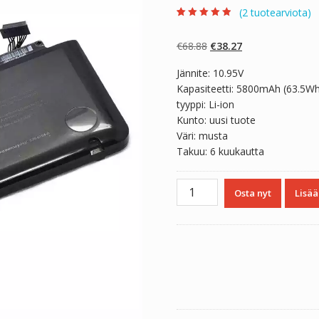
(
2
tuotearviota)
Arvio
2
4.50
5:stä
perustuen
Alkuperäinen
Nykyinen
€
68.88
€
38.27
asiakkaan
arvotukseen.
hinta
hinta
Jännite: 10.95V
oli:
on:
Kapasiteetti: 5800mAh (63.5W
€68.88.
€38.27.
tyyppi: Li-ion
Kunto: uusi tuote
Väri: musta
Takuu: 6 kuukautta
Kannettavan
Osta nyt
Lisää
tietokoneen
akku
Apple
A1278
määrä