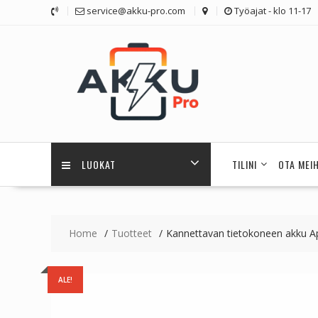
Skip
service@akku-pro.com
Työajat - klo 11-17
to
content
LUOKAT
TILINI
OTA MEI
Home
Tuotteet
Kannettavan tietokoneen akku A
ALE!