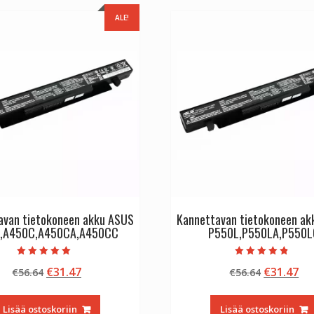
ALE!
avan tietokoneen akku ASUS
Kannettavan tietokoneen a
,A450C,A450CA,A450CC
P550L,P550LA,P550L
Arvostelu
Arvostelu
Alkuperäinen
Nykyinen
Alkuperä
Ny
€
31.47
€
31.47
€
56.64
€
56.64
tuotteesta:
tuotteesta:
5.00
4.50
hinta
hinta
hinta
hi
/ 5
/ 5
oli:
on:
oli:
on
Lisää ostoskoriin
Lisää ostoskoriin