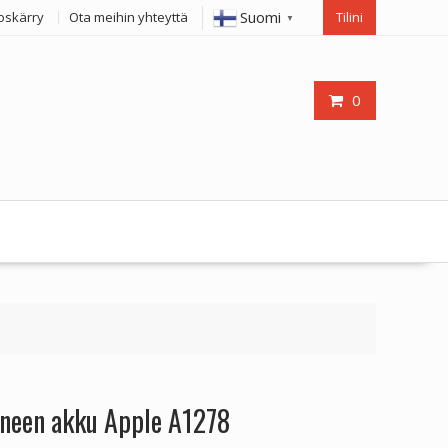
Suomi
oskärry
Ota meihin yhteyttä
Tilini
▼
0
oneen akku Apple A1278