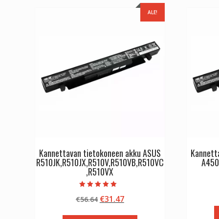
ALE!
Kannettavan tietokoneen akku ASUS
Kannett
R510JK,R510JX,R510V,R510VB,R510VC
A450
,R510VX
Arvostelu
Alkuperäinen
Nykyinen
€
31.47
€
56.64
tuotteesta:
5.00
hinta
hinta
/ 5