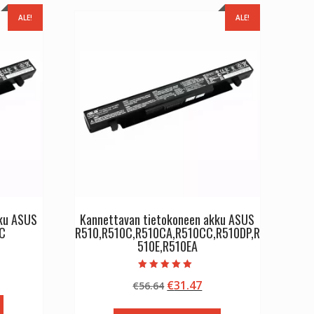
ALE!
ALE!
kku ASUS
Kannettavan tietokoneen akku ASUS
C
R510,R510C,R510CA,R510CC,R510DP,R
510E,R510EA
inen
kyinen
Arvostelu
Alkuperäinen
Nykyinen
€
31.47
nta
€
56.64
tuotteesta:
5.00
hinta
hinta
:
/ 5