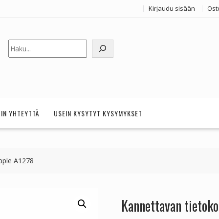
Kirjaudu sisään
Ost
Etsi
HIN YHTEYTTÄ
USEIN KYSYTYT KYSYMYKSET
pple A1278
Kannettavan tietok