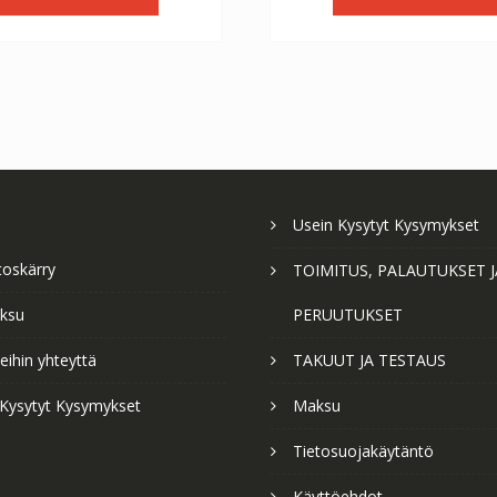
€56.64.
€31.47.
€56.64.
€3
Usein Kysytyt Kysymykset
toskärry
TOIMITUS, PALAUTUKSET J
ksu
PERUUTUKSET
ihin yhteyttä
TAKUUT JA TESTAUS
 Kysytyt Kysymykset
Maksu
Tietosuojakäytäntö
Käyttöehdot