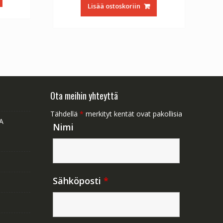
oli:
on:
1.47.
Lisää ostoskoriin
€56.64.
€31.47.
Ota meihin yhteyttä
Tähdellä
*
merkityt kentät ovat pakollisia
A
Nimi
Sähköposti
*