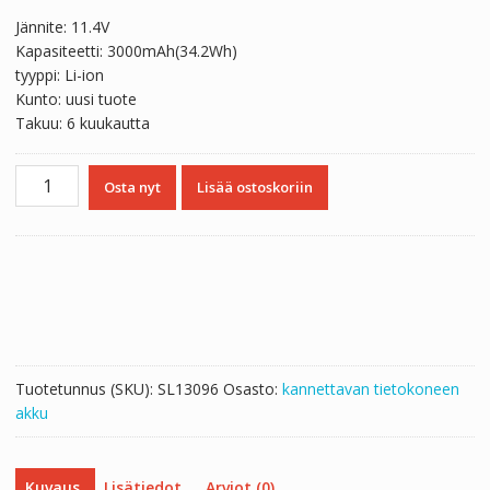
Jännite: 11.4V
Kapasiteetti: 3000mAh(34.2Wh)
tyyppi: Li-ion
Kunto: uusi tuote
Takuu: 6 kuukautta
Kannettavan
Osta nyt
Lisää ostoskoriin
tietokoneen
akku
536264-
3S1P
määrä
Tuotetunnus (SKU):
SL13096
Osasto:
kannettavan tietokoneen
akku
Kuvaus
Lisätiedot
Arviot (0)