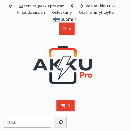
Skip
service@akku-pro.com
Työajat - klo 11-17
to
Kirjaudu sisään
Ostoskärry
Ota meihin yhteyttä
content
Suomi
▼
Tilini
0
Etsi