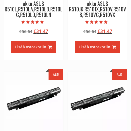
akku ASUS
akku ASUS
R510L,R510LA,R510LB,R510L
R510JK,R510JX,R510V,R510V
C,R510LD,R510LN
B,R510VC,R510VX
Arvostelu
Arvostelu
Alkuperäinen
Nykyinen
Alkuperäinen
Nykyine
€
31.47
€
31.47
€
56.64
€
56.64
tuotteesta:
tuotteesta:
5.00
5.00
hinta
hinta
hinta
hinta
/ 5
/ 5
oli:
on:
oli:
on:
Lisää ostoskoriin
Lisää ostoskoriin
€56.64.
€31.47.
€56.64.
€31.47.
ALE!
ALE!