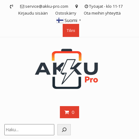
Skip
service@akku-pro.com
Työajat - klo 11-17
to
Kirjaudu sisään
Ostoskärry
Ota meihin yhteyttä
content
Suomi
▼
Tilini
0
Etsi