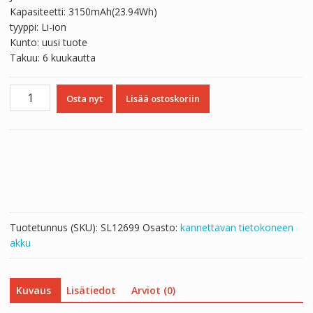
Kapasiteetti: 3150mAh(23.94Wh)
tyyppi: Li-ion
Kunto: uusi tuote
Takuu: 6 kuukautta
Kannettavan
Osta nyt
Lisää ostoskoriin
tietokoneen
akku
326792-
2S
määrä
Tuotetunnus (SKU):
SL12699
Osasto:
kannettavan tietokoneen
akku
Kuvaus
Lisätiedot
Arviot (0)