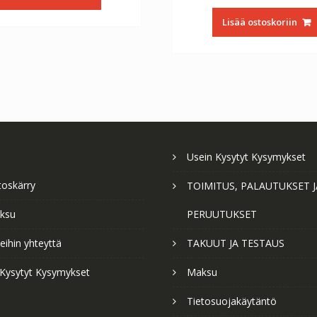
€105.60.
€58.67.
/ 5
oli:
on
Lisää ostoskoriin
€79.00.
€4
Usein Kysytyt Kysymykset
toskärry
TOIMITUS, PALAUTUKSET J
ksu
PERUUTUKSET
ihin yhteyttä
TAKUUT JA TESTAUS
 Kysytyt Kysymykset
Maksu
Tietosuojakäytäntö