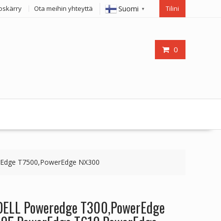
Suomi
oskärry
Ota meihin yhteyttä
Tilini
▼
0
rEdge T7500,PowerEdge NX300
 DELL Poweredge T300,PowerEdge