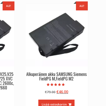
ALE!
ALE!
 V25,V25
Alkuperäinen akku SAMSUNG Siemens
V25 XVC
FieldPG M,FieldPG M2
C 2600c,
2660
Arvostelu
Alkuperäinen
Nykyinen
€
46.00
€
79.00
tuotteesta:
5.00
hinta
hinta
/ 5
inen
kyinen
oli:
on:
Lisää ostoskoriin
nta