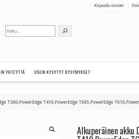
Kirjaudu sisään
Ost
Etsi
HIN YHTEYTTÄ
USEIN KYSYTYT KYSYMYKSET
edge T300,PowerEdge T410,PowerEdge T605,PowerEdge T610,Powe
Alkuperäinen akku