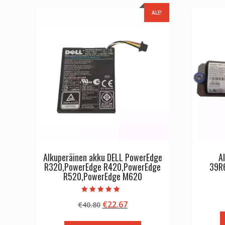
ALE!
Alkuperäinen akku DELL PowerEdge
A
R320,PowerEdge R420,PowerEdge
39R
R520,PowerEdge M620
Arvostelu
Alkuperäinen
Nykyinen
€
22.67
€
40.80
tuotteesta:
5.00
hinta
hinta
/ 5