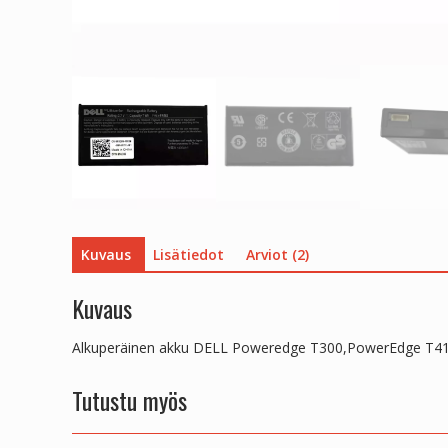
Kuvaus
Lisätiedot
Arviot (2)
Kuvaus
Alkuperäinen akku DELL Poweredge T300,PowerEdge T
Tutustu myös