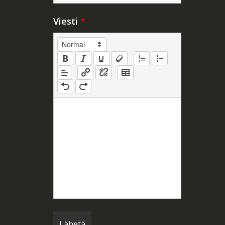
Viesti
*