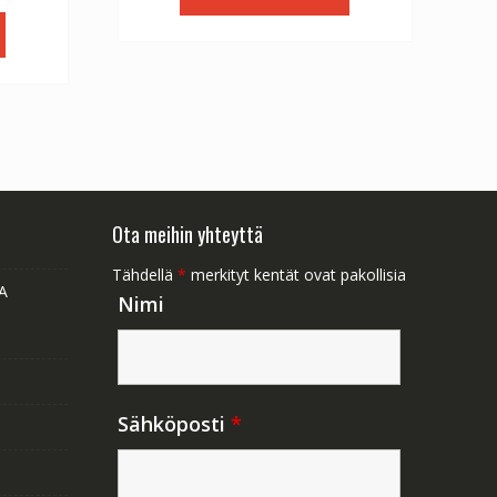
€79.00.
€46.00.
:
6.00.
Ota meihin yhteyttä
Tähdellä
*
merkityt kentät ovat pakollisia
A
Nimi
Sähköposti
*