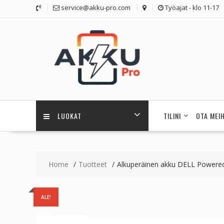
Skip
service@akku-pro.com
Työajat - klo 11-17
to
content
LUOKAT
TILINI
OTA MEI
Home
Tuotteet
Alkuperäinen akku DELL Power
ALE!