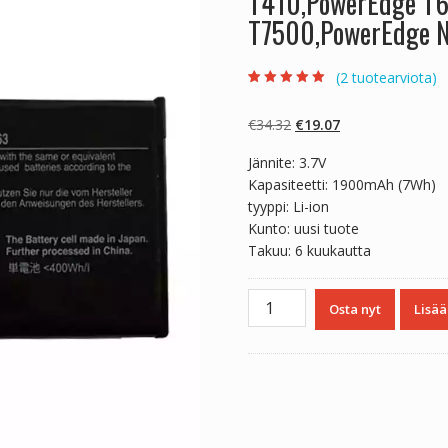
T410,PowerEdge T
T7500,PowerEdge 
(
2
tuotearviota)
Arvio
2
5.00
5:stä
perustuen
Alkuperäinen
Nykyinen
€
34.32
€
19.07
asiakkaan
arvotukseen.
hinta
hinta
Jännite: 3.7V
oli:
on:
Kapasiteetti: 1900mAh (7Wh)
€34.32.
€19.07.
tyyppi: Li-ion
Kunto: uusi tuote
Takuu: 6 kuukautta
Alkuperäinen
Osta nyt
Lisää
akku
DELL
Poweredge
T300,PowerEdge
T410,PowerEdge
T605,PowerEdge