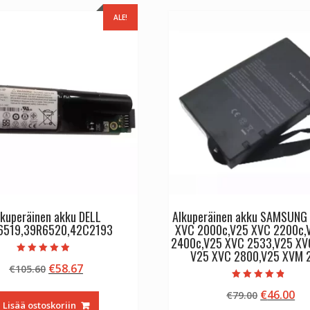
ALE!
lkuperäinen akku DELL
Alkuperäinen akku SAMSUNG
6519,39R6520,42C2193
XVC 2000c,V25 XVC 2200c,
2400c,V25 XVC 2533,V25 XV
V25 XVC 2800,V25 XVM 
Arvostelu
Alkuperäinen
Nykyinen
€
58.67
€
105.60
tuotteesta:
4.50
hinta
hinta
/ 5
Arvostelu
Alkuperä
Ny
€
46.00
€
79.00
tuotteesta:
oli:
on:
4.50
Lisää ostoskoriin
hinta
hi