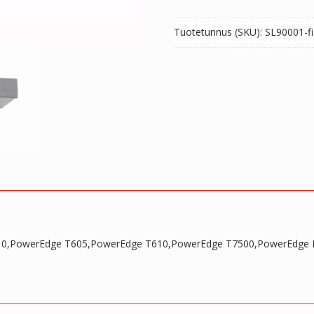
T610,PowerEdge
T7500,PowerEdge
Tuotetunnus (SKU):
SL90001-fi
NX300
määrä
410,PowerEdge T605,PowerEdge T610,PowerEdge T7500,PowerEdge