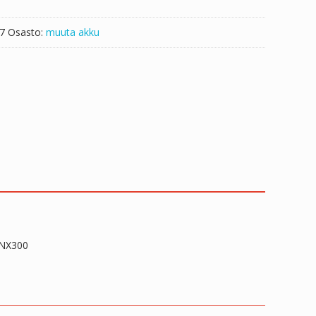
7
Osasto:
muuta akku
 NX300