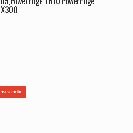
605,PowerEdge T610,PowerEdge
NX300
 ostoskoriin