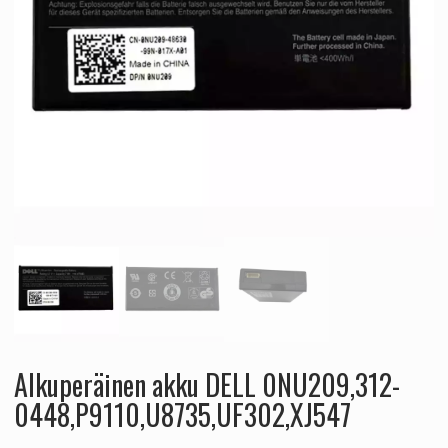
Alkuperäinen akku DELL 0NU209,312-
0448,P9110,U8735,UF302,XJ547