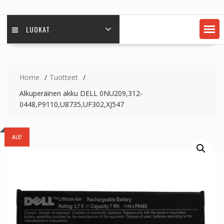
LUOKAT
Home
Tuotteet
Alkuperäinen akku DELL 0NU209,312-
0448,P9110,U8735,UF302,XJ547
ALE!