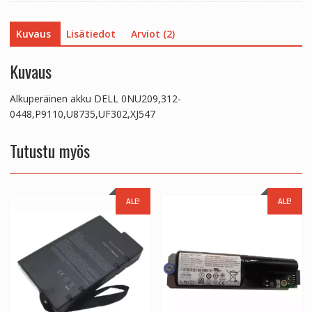
Kuvaus
Lisätiedot
Arviot (2)
Kuvaus
Alkuperäinen akku DELL 0NU209,312-
0448,P9110,U8735,UF302,XJ547
Tutustu myös
ALE!
ALE!