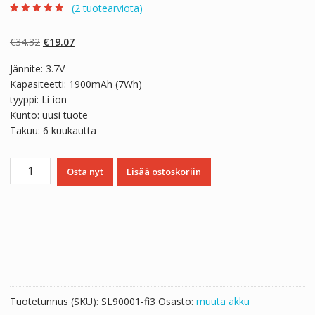
(
2
tuotearviota)
Arvio
2
4.50
5:stä
perustuen
Alkuperäinen
Nykyinen
€
34.32
€
19.07
asiakkaan
arvotukseen.
hinta
hinta
Jännite: 3.7V
oli:
on:
Kapasiteetti: 1900mAh (7Wh)
€34.32.
€19.07.
tyyppi: Li-ion
Kunto: uusi tuote
Takuu: 6 kuukautta
Alkuperäinen
Osta nyt
Lisää ostoskoriin
akku
DELL
0NU209,312-
0448,P9110,U8735,UF302,XJ547
määrä
Tuotetunnus (SKU):
SL90001-fi3
Osasto:
muuta akku