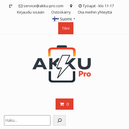
Skip
service@akku-pro.com
Työajat - klo 11-17
to
Kirjaudu sisään
Ostoskärry
Ota meihin yhteyttä
content
Suomi
▼
Tilini
0
Etsi