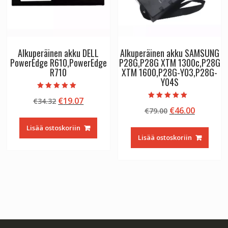
Alkuperäinen akku DELL
Alkuperäinen akku SAMSUNG
PowerEdge R610,PowerEdge
P28G,P28G XTM 1300c,P28G
R710
XTM 1600,P28G-Y03,P28G-
Y04S
Arvostelu
Alkuperäinen
Nykyinen
€
19.07
€
34.32
tuotteesta:
Arvostelu
5.00
Alkuperäinen
Nykyine
€
46.00
hinta
hinta
€
79.00
tuotteesta:
/ 5
5.00
hinta
hinta
oli:
on:
/ 5
Lisää ostoskoriin
oli:
on:
€34.32.
€19.07.
Lisää ostoskoriin
€79.00.
€46.00.