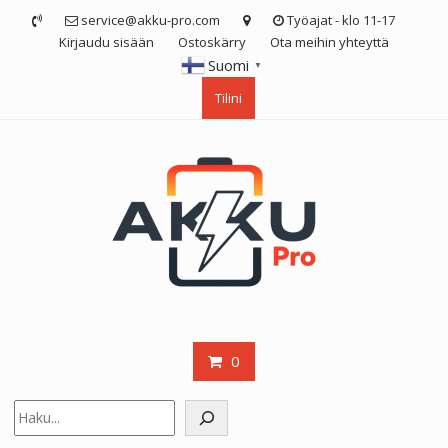
Skip
service@akku-pro.com
Työajat - klo 11-17
to
Kirjaudu sisään
Ostoskärry
Ota meihin yhteyttä
content
Suomi
▼
Tilini
0
Etsi