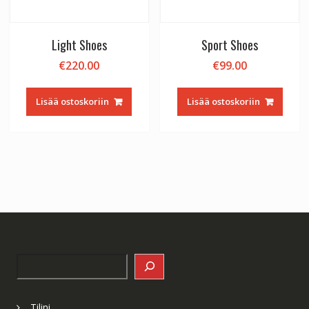
Light Shoes
Sport Shoes
€
220.00
€
99.00
Lisää ostoskoriin
Lisää ostoskoriin
Search
Tilini