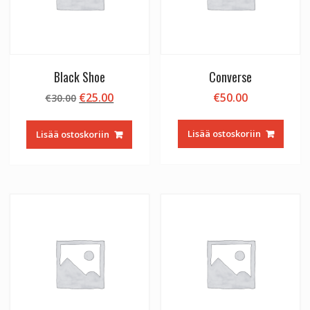
Black Shoe
Converse
Alkuperäinen
Nykyinen
€
25.00
€
50.00
€
30.00
hinta
hinta
oli:
on:
Lisää ostoskoriin
Lisää ostoskoriin
€30.00.
€25.00.