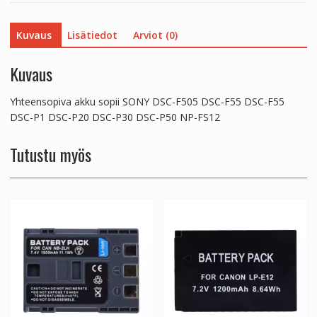
DSC-
P1
Kuvaus
Lisätiedot
Arviot (0)
DSC-
P20
DSC-
Kuvaus
P30
DSC-
Yhteensopiva akku sopii SONY DSC-F505 DSC-F55 DSC-F55
P50
DSC-P1 DSC-P20 DSC-P30 DSC-P50 NP-FS12
NP-
FS12
Tutustu myös
määrä