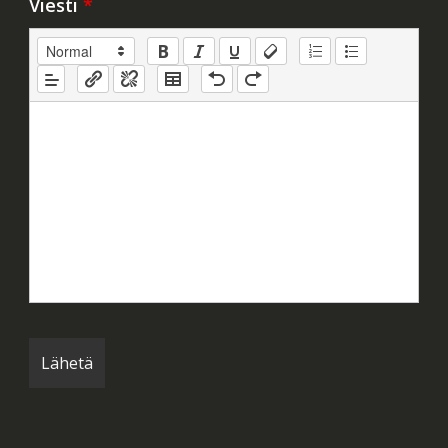
Viesti
*