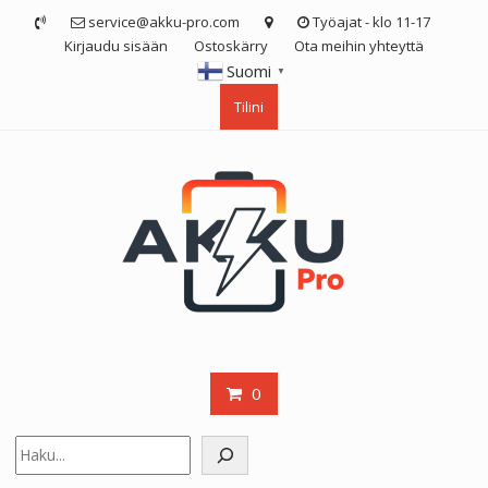
Skip
service@akku-pro.com
Työajat - klo 11-17
to
Kirjaudu sisään
Ostoskärry
Ota meihin yhteyttä
content
Suomi
▼
Tilini
0
Etsi