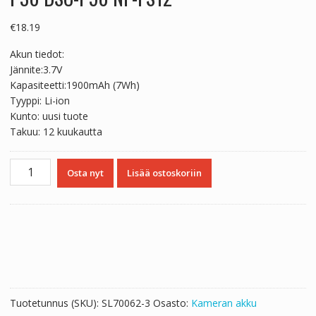
€
18.19
Akun tiedot:
Jännite:3.7V
Kapasiteetti:1900mAh (7Wh)
Tyyppi: Li-ion
Kunto: uusi tuote
Takuu: 12 kuukautta
Yhteensopiva
Osta nyt
Lisää ostoskoriin
akku
sopii
SONY
DSC-
F505
DSC-
F55
DSC-
Tuotetunnus (SKU):
SL70062-3
Osasto:
Kameran akku
F55