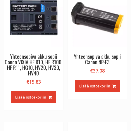
PV-
SD5000
ZG-
EZ30U
määrä
Yhteensopiva akku sopii
Yhteensopiva akku sopii
Canon VIXIA HF R10, HF R100,
Canon NP-E3
HF R11, HG10, HV20, HV30,
€
37.08
HV40
€
15.83
Lisää ostoskoriin
Lisää ostoskoriin