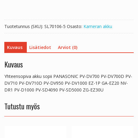
DV700
PV-
DV700D
PV-
Tuotetunnus (SKU):
SL70106-5
Osasto:
Kameran akku
DV710
PV-
DV710D
Kuvaus
Lisätiedot
Arviot (0)
PV-
DV950
PV-
Kuvaus
DV1000
EZ-
Yhteensopiva akku sopii PANASONIC PV-DV700 PV-DV700D PV-
1P
DV710 PV-DV710D PV-DV950 PV-DV1000 EZ-1P GA-EZ20 NV-
GA-
DR1 PV-D1000 PV-SD4090 PV-SD5000 ZG-EZ30U
EZ20
NV-
Tutustu myös
DR1
PV-
D1000
PV-
SD4090