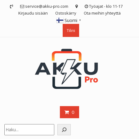
Skip
service@akku-pro.com
Työajat - klo 11-17
to
Kirjaudu sisään
Ostoskärry
Ota meihin yhteyttä
content
Suomi
▼
Tilini
0
Etsi