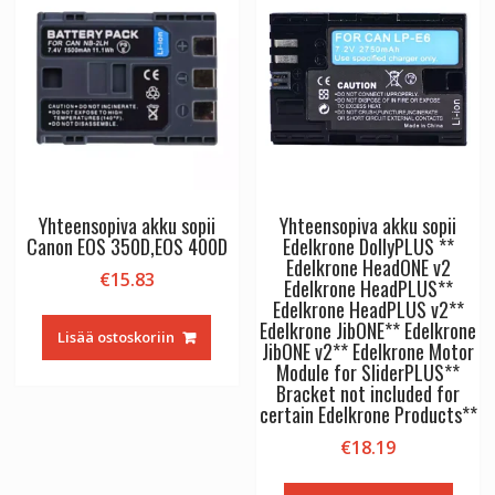
Yhteensopiva akku sopii
Yhteensopiva akku sopii
Canon EOS 350D,EOS 400D
Edelkrone DollyPLUS **
Edelkrone HeadONE v2
€
15.83
Edelkrone HeadPLUS**
Edelkrone HeadPLUS v2**
Edelkrone JibONE** Edelkrone
Lisää ostoskoriin
JibONE v2** Edelkrone Motor
Module for SliderPLUS**
Bracket not included for
certain Edelkrone Products**
€
18.19