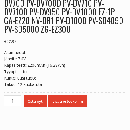
DV700 PV-DV700D PV-DV710 PV-
DV710D PV-DV950 PV-DV1000 EZ-1P
GA-EZ20 NV-DR1 PV-D1000 PV-SD4090
PV-SD5000 ZG-EZ30U
€
22.92
Akun tiedot:
Jännite:7.4V
Kapasiteetti:2200mAh (16.28Wh)
Tyyppi: Li-ion
Kunto: uusi tuote
Takuu: 12 kuukautta
Yhteensopiva
Osta nyt
Lisää ostoskoriin
akku
sopii
PANASONIC
PV-