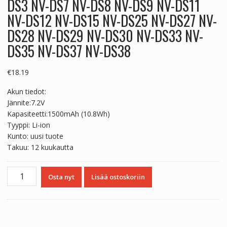
DS3 NV-DS7 NV-DS8 NV-DS9 NV-DS11
NV-DS12 NV-DS15 NV-DS25 NV-DS27 NV-
DS28 NV-DS29 NV-DS30 NV-DS33 NV-
DS35 NV-DS37 NV-DS38
€
18.19
Akun tiedot:
Jännite:7.2V
Kapasiteetti:1500mAh (10.8Wh)
Tyyppi: Li-ion
Kunto: uusi tuote
Takuu: 12 kuukautta
Yhteensopiva
Osta nyt
Lisää ostoskoriin
akku
sopii
PANASONIC
NV-