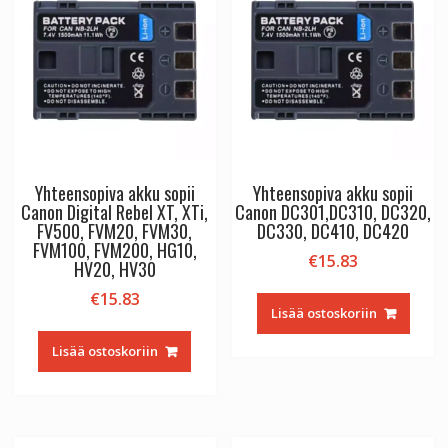
NV-
DS30
NV-
DS33
NV-
DS35
NV-
DS37
Yhteensopiva akku sopii
Yhteensopiva akku sopii
NV-
Canon Digital Rebel XT, XTi,
Canon DC301,DC310, DC320,
DS38
FV500, FVM20, FVM30,
DC330, DC410, DC420
määrä
FVM100, FVM200, HG10,
€
15.83
HV20, HV30
€
15.83
Lisää ostoskoriin
Lisää ostoskoriin