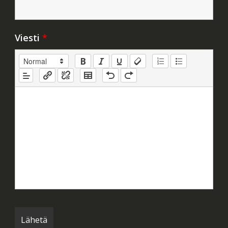
Viesti
*