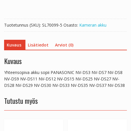
DS3
NV-
DS7
NV-
Tuotetunnus (SKU):
SL70099-5
Osasto:
Kameran akku
DS8
NV-
DS9
Kuvaus
Lisätiedot
Arviot (0)
NV-
DS11
NV-
Kuvaus
DS12
NV-
Yhteensopiva akku sopii PANASONIC NV-DS3 NV-DS7 NV-DS8
DS15
NV-DS9 NV-DS11 NV-DS12 NV-DS15 NV-DS25 NV-DS27 NV-
NV-
DS28 NV-DS29 NV-DS30 NV-DS33 NV-DS35 NV-DS37 NV-DS38
DS25
NV-
Tutustu myös
DS27
NV-
DS28
NV-
DS29