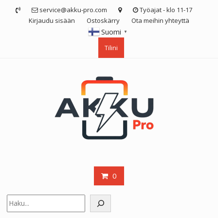
Skip
service@akku-pro.com
Työajat - klo 11-17
to
Kirjaudu sisään
Ostoskärry
Ota meihin yhteyttä
content
Suomi
▼
Tilini
0
Etsi