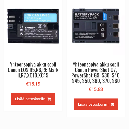
Yhteensopiva akku sopii
Yhteensopiva akku sopii
Canon EOS R5,R6,R6 Mark
Canon PowerShot G7,
II,R7,XC10,XC15
PowerShot G9, S30, S40,
S45, S50, S60, S70, S80
€
18.19
€
15.83
Lisää ostoskoriin
Lisää ostoskoriin