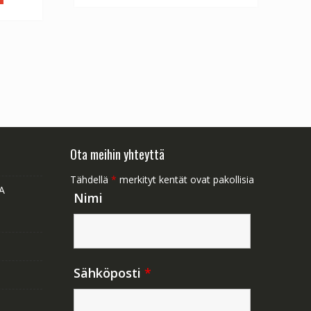
Ota meihin yhteyttä
Tähdellä
*
merkityt kentät ovat pakollisia
A
Nimi
Sähköposti
*