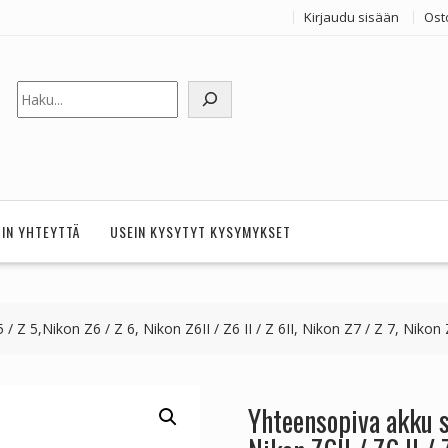
Kirjaudu sisään
Ost
Etsi
HIN YHTEYTTÄ
USEIN KYSYTYT KYSYMYKSET
 Z 5,Nikon Z6 / Z 6, Nikon Z6II / Z6 II / Z 6II, Nikon Z7 / Z 7, Nikon Z
Yhteensopiva akku so