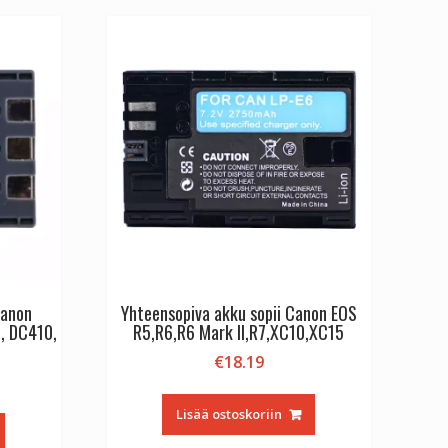
Canon
Yhteensopiva akku sopii Canon EOS
, DC410,
R5,R6,R6 Mark II,R7,XC10,XC15
€
18.19
Lisää ostoskoriin