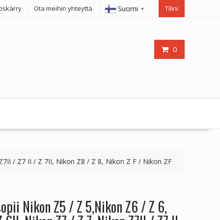
Suomi
oskärry
Ota meihin yhteyttä
Tilini
▼
0
7II / Z7 II / Z 7II, Nikon Z8 / Z 8, Nikon Z F / Nikon ZF
pii Nikon Z5 / Z 5,Nikon Z6 / Z 6,