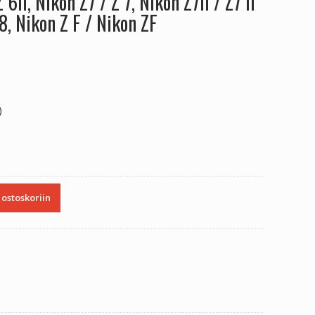
 6II, Nikon Z7 / Z 7, Nikon Z7II / Z7 II
 8, Nikon Z F / Nikon ZF
)
 ostoskoriin