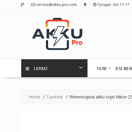
Skip
service@akku-pro.com
Työajat - klo 11-17
to
content
LUOKAT
TILINI
OTA MEI
Home
Tuotteet
Yhteensopiva akku sopii Nikon Z5 /