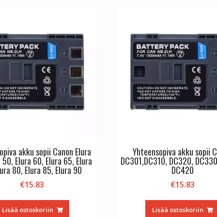
II
/
Z
7II,
Nikon
Z8
/
Z
8,
Nikon
Z
F
/
Nikon
opiva akku sopii Canon Elura
Yhteensopiva akku sopii 
ZF
 50, Elura 60, Elura 65, Elura
DC301,DC310, DC320, DC330
määrä
lura 80, Elura 85, Elura 90
DC420
€
15.83
€
15.83
Lisää ostoskoriin
Lisää ostoskoriin