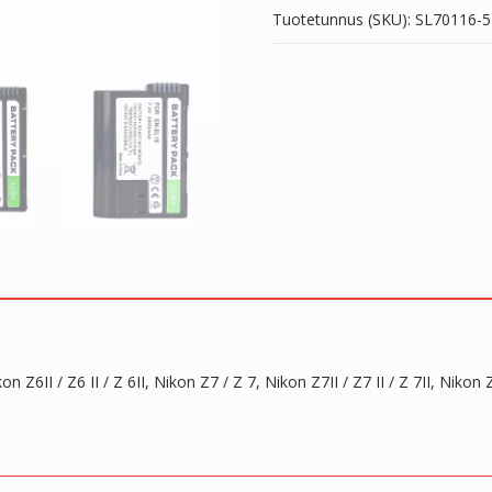
Tuotetunnus (SKU):
SL70116-5
/
Z
6,
Nikon
Z6II
/
Z6
II
/
Z
6II,
Nikon
Z7
/
Z
 Z6II / Z6 II / Z 6II, Nikon Z7 / Z 7, Nikon Z7II / Z7 II / Z 7II, Nikon
7,
Nikon
Z7II
/
Z7