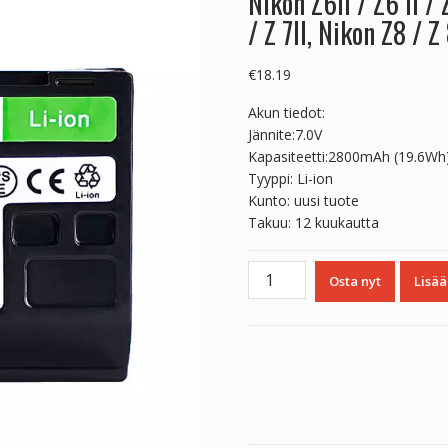
Nikon Z6II / Z6 II / Z
/ Z 7II, Nikon Z8 / Z
€
18.19
Akun tiedot:
Jännite:7.0V
Kapasiteetti:2800mAh (19.6Wh
Tyyppi: Li-ion
Kunto: uusi tuote
Takuu: 12 kuukautta
Yhteensopiva
Osta nyt
Lisää
akku
sopii
Nikon
Z5
/
Z
5,Nikon
Z6