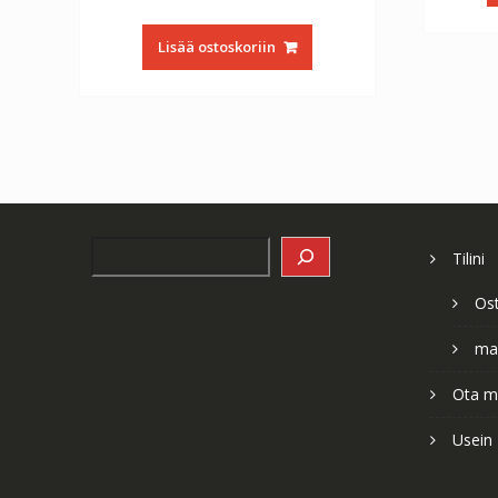
Lisää ostoskoriin
Search
Tilini
Os
ma
Ota me
Usein