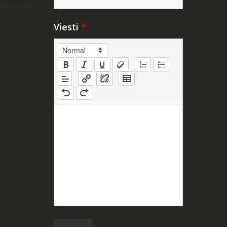
Viesti
*