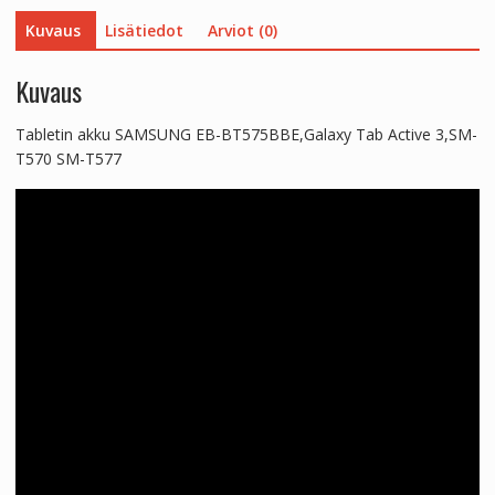
määrä
Kuvaus
Lisätiedot
Arviot (0)
Kuvaus
Tabletin akku SAMSUNG EB-BT575BBE,Galaxy Tab Active 3,SM-
T570 SM-T577