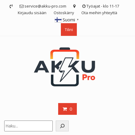
Skip
service@akku-pro.com
Työajat - klo 11-17
to
Kirjaudu sisään
Ostoskärry
Ota meihin yhteyttä
content
Suomi
▼
Tilini
0
Etsi