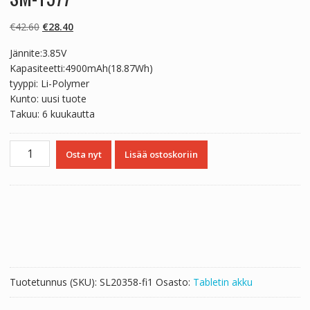
Alkuperäinen
Nykyinen
€
42.60
€
28.40
hinta
hinta
Jännite:3.85V
oli:
on:
Kapasiteetti:4900mAh(18.87Wh)
€42.60.
€28.40.
tyyppi: Li-Polymer
Kunto: uusi tuote
Takuu: 6 kuukautta
Tabletin
Osta nyt
Lisää ostoskoriin
akku
SAMSUNG
EB-
BT575BBE,Galaxy
Tab
Active
3,SM-
T570
Tuotetunnus (SKU):
SL20358-fi1
Osasto:
Tabletin akku
SM-
T577